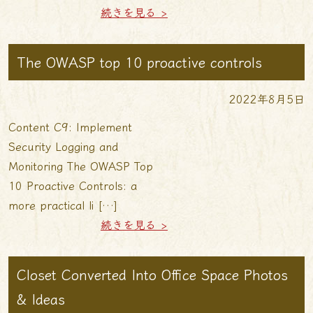
続きを見る >
The OWASP top 10 proactive controls
2022年8月5日
Content C9: Implement
Security Logging and
Monitoring The OWASP Top
10 Proactive Controls: a
more practical li […]
続きを見る >
Closet Converted Into Office Space Photos
& Ideas