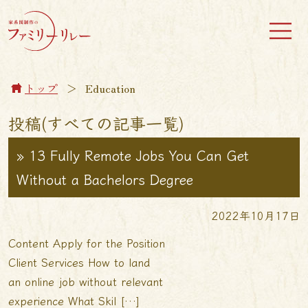
トップ
＞
Education
投稿(すべての記事一覧)
» 13 Fully Remote Jobs You Can Get
Without a Bachelors Degree
2022年10月17日
Content Apply for the Position
Client Services How to land
an online job without relevant
experience What Skil […]