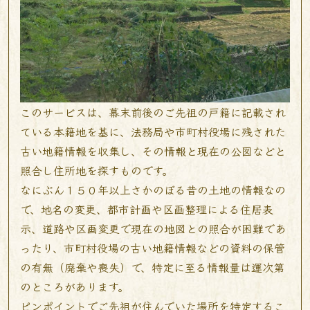
このサービスは、幕末前後のご先祖の戸籍に記載され
ている本籍地を基に、法務局や市町村役場に残された
古い地籍情報を収集し、その情報と現在の公図などと
照合し住所地を探すものです。
なにぶん１５０年以上さかのぼる昔の土地の情報なの
で、地名の変更、都市計画や区画整理による住居表
示、道路や区画変更で現在の地図との照合が困難であ
ったり、市町村役場の古い地籍情報などの資料の保管
の有無（廃棄や喪失）で、特定に至る情報量は運次第
のところがあります。
ピンポイントでご先祖が住んでいた場所を特定するこ