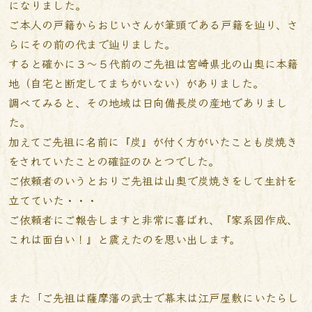
になりました。
ご本人の戸籍からおじいさんが筆頭である戸籍を辿り、さ
らにその前の代まで辿りました。
すると確かに３～５代前のご先祖は宮崎県北の山奥に本籍
地（自宅と断定してまちがいない）がありました。
調べてみると、その地域は日向備長炭の産地でありまし
た。
加えてご先祖に名前に『炭』が付く方がいたことも炭焼き
をされていたことの確証のひとつでした。
ご依頼者のいうとおりご先祖は山奥で炭焼きをして生計を
立てていた・・・
ご依頼者にご報告しますと非常に喜ばれ、『家系図作成、
これは面白い！』と震えたのを思い出します。
また「ご先祖は薩摩藩の武士で幕末は江戸屋敷にいたらし