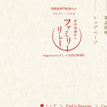
相続税専門税理士が
プロデュースする
トップページ
商品
Supported byきしゃば会計事務所
トップ
＞
PinUp Russian
＞
Ск