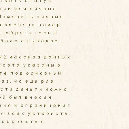
отреть статус
ции или личные
 Изменить личные
 поменяли номер
, обратитесь в
блем с выводом
 2 массива данных
спорта указаны в
те под основным
аз, но еще раз
ести деньги можно
ой был внесен
вия и ограничения
я всех устройств.
 абсолютно