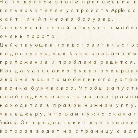
Но на данном этапе приложение н
пользователям устройств Apple о
сайт Пин Ап через браузер.
Создавать новый аккаунт в моби
очень просто.
Действующее представительство
недоступно, как было описано вы
приложение и проблема решится.
Когда установка будет завершен
экране вашего мобильного устр
иконка букмекера. Чтобы запусти
необходимо нажать на прозрачны
находится в правом нижнем углу
менеджеру, что вам нужно скачать
Android. Он предоставит две ссылки
которая ведет на страницу с за