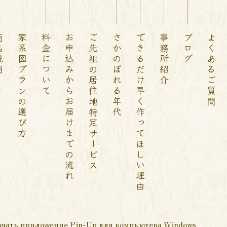
説明
家系図プランの選び方
料金について
お申込みからお届けまでの流れ
ご先祖の居住地特定サービス
さかのぼれる年代
できるだけ早く作ってほしい理由
事務所紹介
ブログ
よくあるご質問
ачать приложение Pin-Up для компьютера Windows