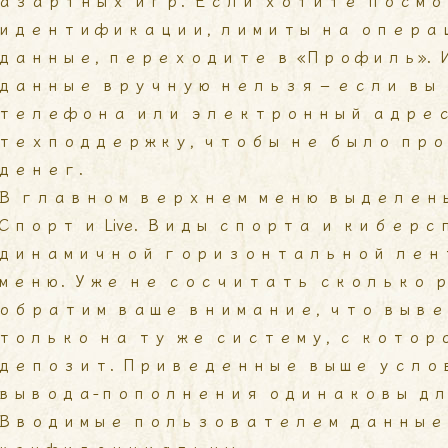
азартных игр. Если хотите посм
идентификации, лимиты на опера
данные, переходите в «Профиль».
данные вручную нельзя – если вы
телефона или электронный адрес
техподдержку, чтобы не было про
денег.
В главном верхнем меню выделены
Спорт и Live. Виды спорта и кибер
динамичной горизонтальной лен
меню. Уже не сосчитать сколько р
обратим ваше внимание, что выв
только на ту же систему, с котор
депозит. Приведенные выше усло
вывода-пополнения одинаковы дл
Вводимые пользователем данные