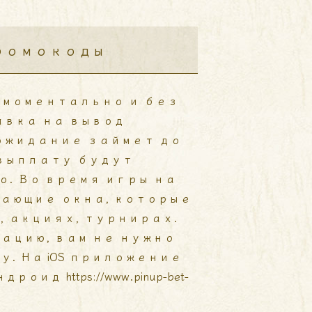
промокоды
моментально и без
явка на вывод
ожидание займет до
 выплату будут
. Во время игры на
ающие окна, которые
 акциях, турнирах.
ацию, вам не нужно
. На iOS приложение
Андроид
https://www.pinup-bet-