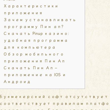
Характеристики
приложения
Зачем устанавливать
программу Пин ап?
Скачать Pinup казино:
удобная программа
для компьютера
Обзор мобильного
приложения Пин Ап
Скачать Пин Ап –
приложение на IOS и
Андроид
Букмекерский софт отсутствует в Pl
соответствует правилам платфо