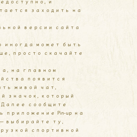
едоступно, и
стается заходить на
льной версии сайта
 иногда может быть
ше, просто скачайте
а, на главном
ойства появится
ть живой чат,
й значок, который
. Далее сообщите
 приложение Pin-up на
 — выбирайте ту,
грузкой спортивной