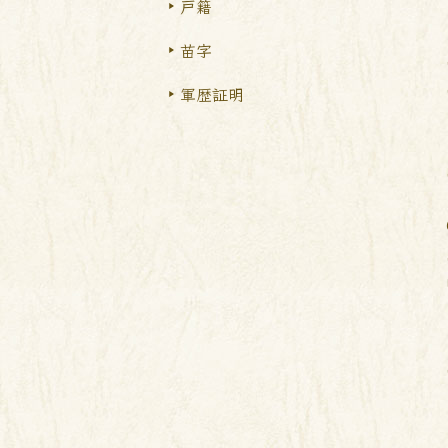
戸籍
苗字
軍歴証明