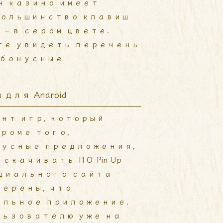
н казино имеет
большинство клавиш
 – в сером цвете.
те увидеть перечень
 бонусные
для Android
нт игр, который
роме того,
нусные предложения,
качивать ПО Pin Up
фициального сайта
верены, что
бильное приложение.
льзователю уже на