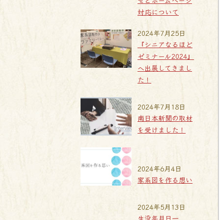
せとホームページ
対応について
2024年7月25日
『シニアなるほど
ゼミナール2024』
へ出展してきまし
た！
2024年7月18日
南日本新聞の取材
を受けました！
2024年6月4日
家系図を作る想い
2024年5月13日
生没年月日一