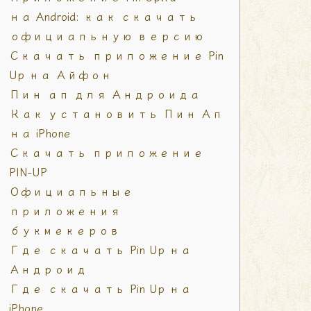
на Android: как скачать
официальную версию
Скачать приложение Pin
Up на Айфон
Пин ап для Андроида
Как установить Пин Ап
на iPhone
Скачать приложение
PIN-UP
Официальные
приложения
букмекеров
Где скачать Pin Up на
Андроид
Где скачать Pin Up на
iPhone