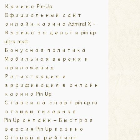
Казино Pin-Up
Официальный сайт
онлайн казино Admiral X –
Казино за деньги pin up
ultra matt
Бонусная политика
Мобильная версия и
приложение
Регистрация и
верификация в онлайн
казино Pin Up
Ставки на спорт pin up ru
отзывы тизерная
Pin Up онлайн – Быстрая
версия Pin Up казино
Отзывы и рейтинг