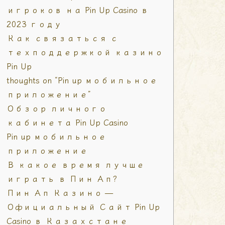
игроков на Pin Up Casino в
2023 году
Как связаться с
техподдержкой казино
Pin Up
thoughts on “Pin up мобильное
приложение”
Обзор личного
кабинета Pin Up Casino
Pin up мобильное
приложение
В какое время лучше
играть в Пин Ап?
Пин Ап Казино —
Официальный Сайт Pin Up
Casino в Казахстане