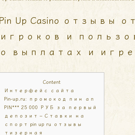
Pin Up Casino отзывы
игроков и пользов
о выплатах и игре
Content
Интерфейс сайта
Pin-up.ru: промокод пин ап
PIN*** 25 000 РУБ за первый
депозит – Ставки на
спорт pin up ru отзывы
тизерная