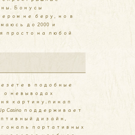
ны. Бонусы
ером не беру, но в
аюсь до 2000 и
я просто на любой
лезете в подобные
е о невыводах
ня картину.пинап
p Casino поддерживает
аптивный дизайн,
агональ портативных