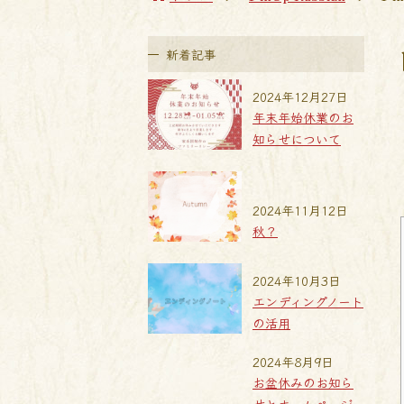
新着記事
2024年12月27日
年末年始休業のお
知らせについて
2024年11月12日
秋？
2024年10月3日
エンディングノート
の活用
2024年8月9日
お盆休みのお知ら