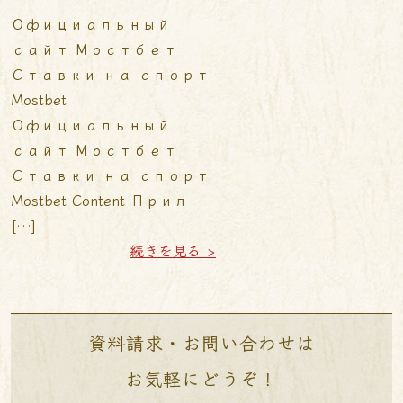
Официальный
сайт Мостбет
Ставки на спорт
Mostbet
Официальный
сайт Мостбет
Ставки на спорт
Mostbet Content Прил
[…]
続きを見る >
資料請求・お問い合わせは
お気軽にどうぞ！