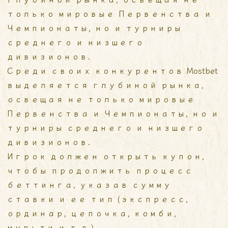
только мировые Первенства и
Чемпионаты, но и турниры
среднего и низшего
дивизионов.
Среди своих конкурентов Mostbet
выделяется глубиной рынка,
освещая не только мировые
Первенства и Чемпионаты, но и
турниры среднего и низшего
дивизионов.
Игрок должен открыть купон,
чтобы продолжить процесс
беттинга, указав сумму
ставки и ее тип (экспресс,
ординар, цепочка, комби,
мульти и т.д.).