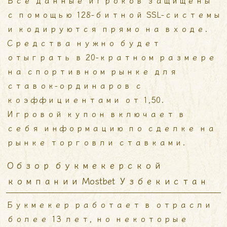
Все данные игроков защищены
с помощью 128-битной SSL-системы
и кодируются прямо на входе.
Средства нужно будет
отыграть в 20-кратном размере
на спортивном рынке для
ставок-ординаров с
коэффициентами от 1,50.
Игровой купон включает в
себя информацию по сделке на
рынке торговли ставками.
Обзор букмекерской
компании Mostbet Узбекистан
Букмекер работает в отрасли
более 13 лет, но некоторые