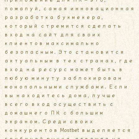
пожалуй, самая инновационная
разработка букмекера,
который стремится сделать
вход на сайт для своих
клиентов максимально
безопасным. Это становится
актуальным в тех странах, где
вход на ресурс может быть в
любую минуту заблокирован
монопольными службами. Если
вы находитесь дома, лучше
всего вход осуществить с
домашнего ПК с большим
экраном. Среди своих
конкурентов Mostbet выделяется
глубиной рынка, освещая не