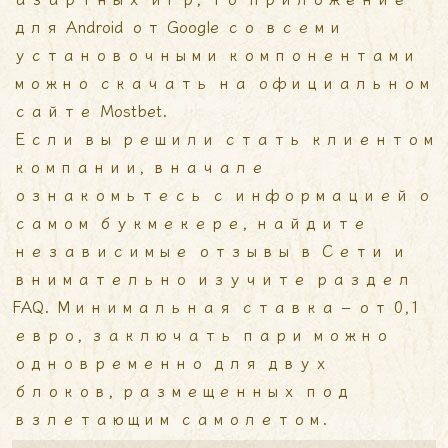
для Android от Google со всеми
установочными компонентами
можно скачать на официальном
сайте Mostbet.
Если вы решили стать клиентом
компании, вначале
ознакомьтесь с информацией о
самом букмекере, найдите
независимые отзывы в Сети и
внимательно изучите раздел
FAQ. Минимальная ставка – от 0,1
евро, заключать пари можно
одновременно для двух
блоков, размещенных под
взлетающим самолетом.