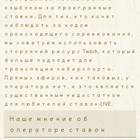
кэшбэком за проигранные
ставки. Для тех, кто хочет
наблюдать за ходом
происходящего соревнования,
мы советуем использовать
сторонний ресурс Twitch, который
больше подходит для
трансляции киберспорта.
Прямых эфиров, как таковых, у
оператора нет, и это является
существенным недостатком
для любителей ставок-LIVE.
Наше мнение об
операторе ставок