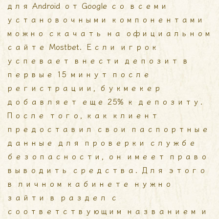
для Android от Google со всеми
установочными компонентами
можно скачать на официальном
сайте Mostbet. Если игрок
успевает внести депозит в
первые 15 минут после
регистрации, букмекер
добавляет еще 25% к депозиту.
После того, как клиент
предоставил свои паспортные
данные для проверки службе
безопасности, он имеет право
выводить средства. Для этого
в личном кабинете нужно
зайти в раздел с
соответствующим названием и