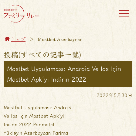
トップ
＞
Mostbet Azerbaycan
投稿(すべての記事一覧)
Mostbet Uygulaması: Android Ve Ios Için
Mostbet Apk’yi Indirin 2022
2022年5月30日
Mostbet Uygulaması: Android
Ve Ios Için Mostbet Apk’yi
Indirin 2022 Parimatch
Yükləyin Azərbaycan Parima