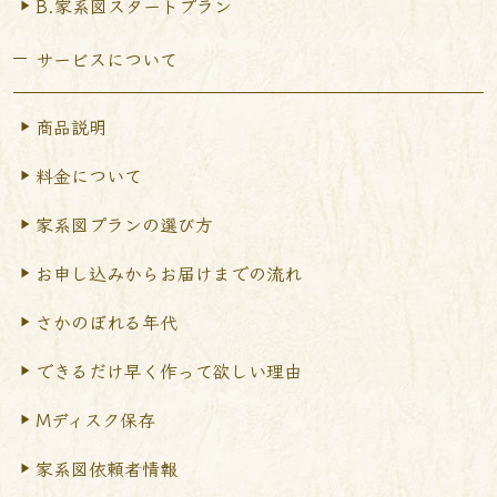
B.家系図スタートプラン
サービスについて
商品説明
料金について
家系図プランの選び方
お申し込みからお届けまで
の流れ
さかのぼれる年代
できるだけ早く作って
欲しい理由
Mディスク保存
家系図依頼者情報