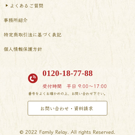
よくあるご質問
事務所紹介
特定商取引法に基づく表記
個人情報保護方針
0120-18-77-88
受付時間
平日 9:00〜17:00
番号をよくお確かめの上、お問い合わせ下さい。
お問い合わせ・資料請求
© 2022 Family Relay. All rights Reserved.