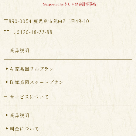
Supported byきしゃば会計事務所
〒890-0054 鹿児島市荒田2丁目49-10
TEL︰0120-18-77-88
商品説明
A.家系図フルプラン
B.家系図スタートプラン
サービスについて
商品説明
料金について