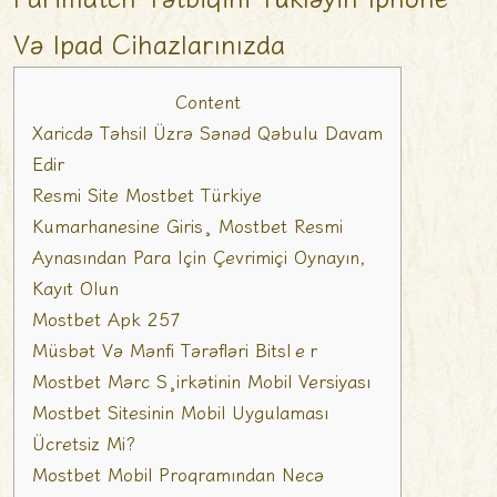
Və Ipad Cihazlarınızda
Content
Xaricdə Təhsil Üzrə Sənəd Qəbulu Davam
Edir
Resmi Site Mostbet Türkiye
Kumarhanesine Giriş Mostbet Resmi
Aynasından Para Için Çevrimiçi Oynayın,
Kayıt Olun
Mostbet Apk 257
Müsbət Və Mənfi Tərəfləri Bitslеr
Mostbet Mərc Şirkətinin Mobil Versiyası
Mostbet Sitesinin Mobil Uygulaması
Ücretsiz Mi?
Mostbet Mobil Proqramından Necə