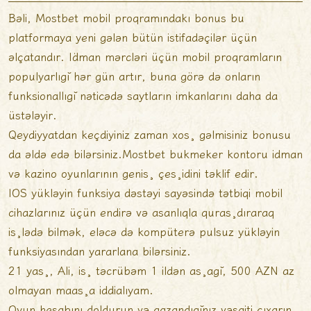
Bəli, Mostbet mobil proqramındakı bonus bu
platformaya yeni gələn bütün istifadəçilər üçün
əlçatandır. İdman mərcləri üçün mobil proqramların
populyarlığı hər gün artır, buna görə də onların
funksionallığı nəticədə saytların imkanlarını daha da
üstələyir.
Qeydiyyatdan keçdiyiniz zaman xoş gəlmisiniz bonusu
da əldə edə bilərsiniz.Mostbet bukmeker kontoru idman
və kazino oyunlarının geniş çeşidini təklif edir.
IOS yükləyin funksiya dəstəyi sayəsində tətbiqi mobil
cihazlarınız üçün endirə və asanlıqla quraşdıraraq
işlədə bilmək, eləcə də kompüterə pulsuz yükləyin
funksiyasından yararlana bilərsiniz.
21 yaş, Ali, iş təcrübəm 1 ildən aşağı, 500 AZN az
olmayan maaşa iddialıyam.
Oyun hesabını doldurun və qazandığınız vəsaiti çıxarın,