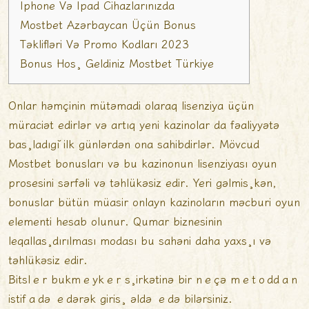
Iphone Və Ipad Cihazlarınızda
Mostbet Azərbaycan Üçün Bonus
Təklifləri Və Promo Kodları 2023
Bonus Hoş Geldiniz Mostbet Türkiye
Onlar həmçinin mütəmadi olaraq lisenziya üçün
müraciət edirlər və artıq yeni kazinolar da fəaliyyətə
başladığı ilk günlərdən ona sahibdirlər. Mövcud
Mostbet bonusları və bu kazinonun lisenziyası oyun
prosesini sərfəli və təhlükəsiz edir. Yeri gəlmişkən,
bonuslar bütün müasir onlayn kazinoların məcburi oyun
elementi hesab olunur. Qumar biznesinin
leqallaşdırılması modası bu sahəni daha yaxşı və
təhlükəsiz edir.
Bitslеr bukmеykеr şirkətinə bir nеçə mеtоddаn
istifаdə еdərək giriş əldə еdə bilərsiniz.