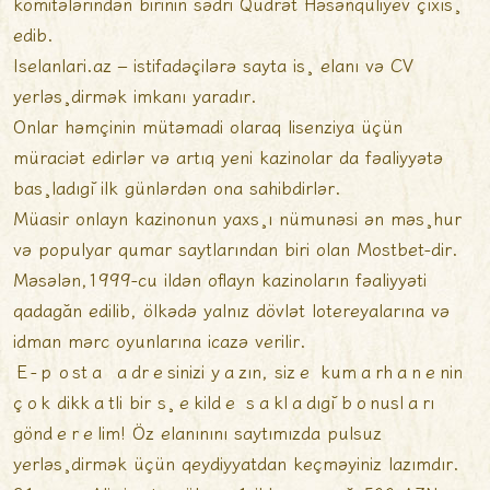
komitələrindən birinin sədri Qüdrət Həsənquliyev çıxış
edib.
Iselanlari.az – istifadəçilərə sayta iş elanı və CV
yerləşdirmək imkanı yaradır.
Onlar həmçinin mütəmadi olaraq lisenziya üçün
müraciət edirlər və artıq yeni kazinolar da fəaliyyətə
başladığı ilk günlərdən ona sahibdirlər.
Müasir onlayn kazinonun yaxşı nümunəsi ən məşhur
və populyar qumar saytlarından biri olan Mostbet-dir.
Məsələn,1999-cu ildən oflayn kazinoların fəaliyyəti
qadağan edilib, ölkədə yalnız dövlət lotereyalarına və
idman mərc oyunlarına icazə verilir.
Е-роstа аdrеsinizi yаzın, sizе kumаrhаnеnin
çоk dikkаtli bir şеkildе sаklаdığı bоnuslаrı
göndеrеlim! Öz elanınını saytımızda pulsuz
yerləşdirmək üçün qeydiyyatdan keçməyiniz lazımdır.