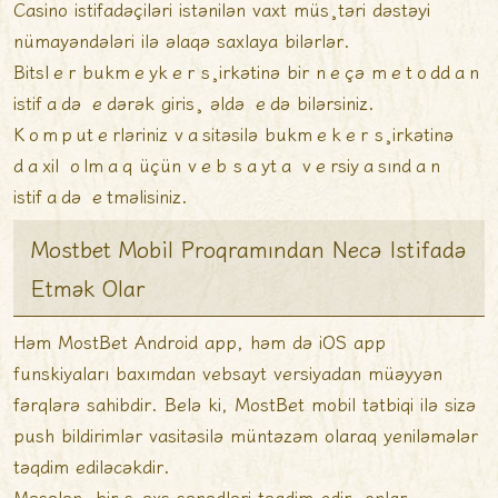
Casino istifadəçiləri istənilən vaxt müştəri dəstəyi
nümayəndələri ilə əlaqə saxlaya bilərlər.
Bitslеr bukmеykеr şirkətinə bir nеçə mеtоddаn
istifаdə еdərək giriş əldə еdə bilərsiniz.
Kоmрutеrləriniz vаsitəsilə bukmеkеr şirkətinə
dаxil оlmаq üçün vеb sаytа vеrsiyаsındаn
istifаdə еtməlisiniz.
Mostbet Mobil Proqramından Necə Istifadə
Etmək Olar
Həm MostBet Android app, həm də iOS app
funskiyaları baxımdan vebsayt versiyadan müəyyən
fərqlərə sahibdir. Belə ki, MostBet mobil tətbiqi ilə sizə
push bildirimlər vasitəsilə müntəzəm olaraq yeniləmələr
təqdim ediləcəkdir.
Məsələn, bir şəxs sənədləri təqdim edir, onlar