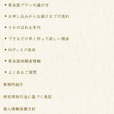
家系図プランの選び方
お申し込みからお届けまで
の流れ
さかのぼれる年代
できるだけ早く作って
欲しい理由
Mディスク保存
家系図依頼者情報
よくあるご質問
事務所紹介
特定商取引法に基づく表記
個人情報保護方針