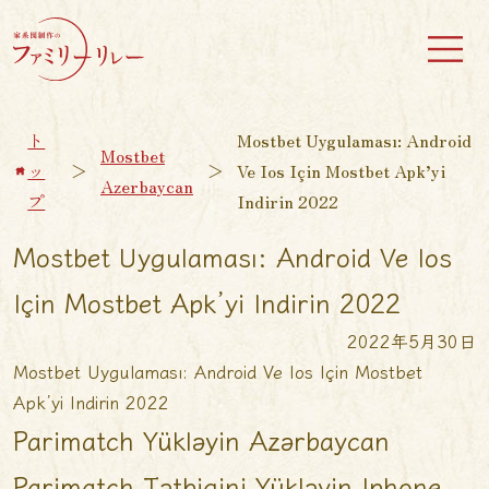
ト
Mostbet Uygulaması: Android
Mostbet
ッ
＞
＞
Ve Ios Için Mostbet Apk’yi
Azerbaycan
プ
Indirin 2022
Mostbet Uygulaması: Android Ve Ios
Için Mostbet Apk’yi Indirin 2022
2022年5月30日
Mostbet Uygulaması: Android Ve Ios Için Mostbet
Apk’yi Indirin 2022
Parimatch Yükləyin Azərbaycan
Parimatch Tətbiqini Yükləyin Iphone