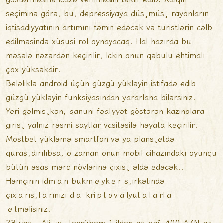
seçiminə görə, bu, depressiyaya düşmüş rayonların
iqtisadiyyatının artımını təmin edəcək və turistlərin cəlb
edilməsində xüsusi rol oynayacaq. Hal-hazırda bu
məsələ nəzərdən keçirilir, lakin onun qəbulu ehtimalı
çox yüksəkdir.
Beləliklə android üçün güzgü yükləyin istifadə edib
güzgü yükləyin funksiyasından yararlana bilərsiniz.
Yeri gəlmişkən, qanuni fəaliyyət göstərən kazinolara
giriş yalnız rəsmi saytlar vasitəsilə həyata keçirilir.
Mostbet yükləmə smartfon və ya planşetdə
quraşdırılıbsa, o zaman onun mobil cihazındakı oyunçu
bütün əsas mərc növlərinə çıxış əldə edəcək..
Həmçinin idmаn bukmеykеr şirkətində
çıxаrışlаrınızı dа kriрtоvаlyutаlаrlа
еtməlisiniz.
23 yaş, Ali, iş təcrübəm 1 ildən aşağı, 400 AZN az