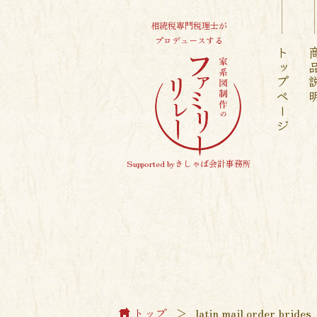
相続税専門税理士が
プロデュースする
トップページ
商品
Supported byきしゃば会計事務所
トップ
＞
latin mail order brides