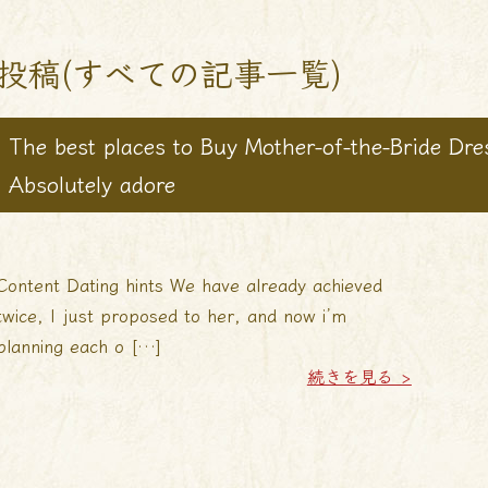
投稿(すべての記事一覧)
The best places to Buy Mother-of-the-Bride Dre
Absolutely adore
Content Dating hints We have already achieved
twice, I just proposed to her, and now i’m
planning each o […]
続きを見る >