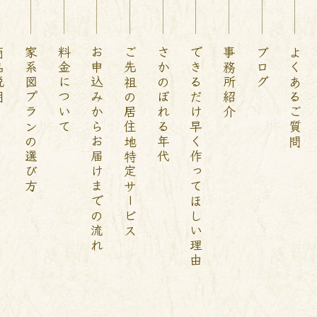
説明
家系図プランの選び方
料金について
お申込みからお届けまでの流れ
ご先祖の居住地特定サービス
さかのぼれる年代
できるだけ早く作ってほしい理由
事務所紹介
ブログ
よくあるご質問