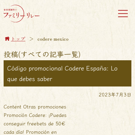
トップ
＞
codere mexico
投稿(すべての記事一覧)
Código promocional Codere España: Lo
que debes saber
2023年7月3日
Content Otras promociones
Promoción Codere: ¡Puedes
conseguir freebets de 50€
cada día! Promoción en