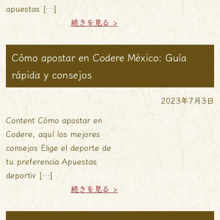
apuestas […]
続きを見る >
Cómo apostar en Codere México: Guía
rápida y consejos
2023年7月3日
Content Cómo apostar en
Codere, aquí los mejores
consejos Elige el deporte de
tu preferencia Apuestas
deportiv […]
続きを見る >