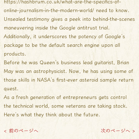
https://hashbrum.co.uk/what-are-the-specifics-of-
online-journalism-in-the-modern-world/
need to know.
Unsealed testimony gives a peek into behind-the-scenes
maneuvering inside the Google antitrust trial.
Additionally, it underscores the potency of Google’s
package to be the default search engine upon all
products.
Before he was Queen’s business lead guitarist, Brian
May was an astrophysicist. Now, he has using some of
those skills in NASA’s first-ever asteroid sample return
quest.
As a fresh generation of entrepreneurs gets control
the technical world, some veterans are taking stock.
Here’s what they think about the future.
< 前のページへ
次のページへ >