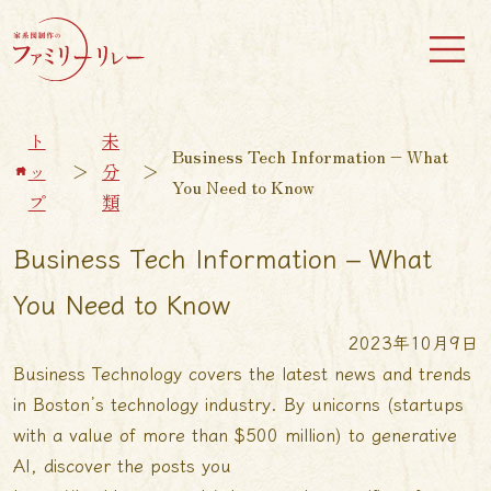
ト
未
Business Tech Information – What
ッ
＞
分
＞
You Need to Know
プ
類
Business Tech Information – What
You Need to Know
2023年10月9日
Business Technology covers the latest news and trends
in Boston’s technology industry. By unicorns (startups
with a value of more than $500 million) to generative
AI, discover the posts you