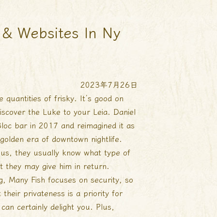
 & Websites In Ny
2023年7月26日
quantities of frisky. It’s good on
scover the Luke to your Leia. Daniel
loc bar in 2017 and reimagined it as
golden era of downtown nightlife.
ious, they usually know what type of
 they may give him in return.
ng, Many Fish focuses on security, so
their privateness is a priority for
 can certainly delight you. Plus,