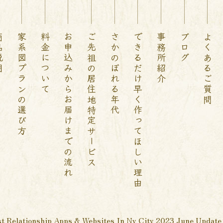
説明
家系図プランの選び方
料金について
お申込みからお届けまでの流れ
ご先祖の居住地特定サービス
さかのぼれる年代
できるだけ早く作ってほしい理由
事務所紹介
ブログ
よくあるご質問
st Relationship Apps & Websites In Ny City 2023 June Update