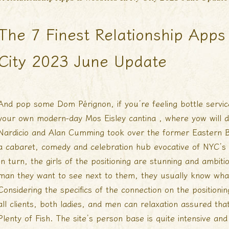
The 7 Finest Relationship Apps
City 2023 June Update
And pop some Dom Pérignon, if you’re feeling bottle service 
your own modern-day Mos Eisley cantina , where yow will di
Nardicio and Alan Cumming took over the former Eastern B
a cabaret, comedy and celebration hub evocative of NYC’s 
In turn, the girls of the positioning are stunning and ambit
man they want to see next to them, they usually know what
Considering the specifics of the connection on the positioni
all clients, both ladies, and men can relaxation assured that 
Plenty of Fish. The site’s person base is quite intensive and