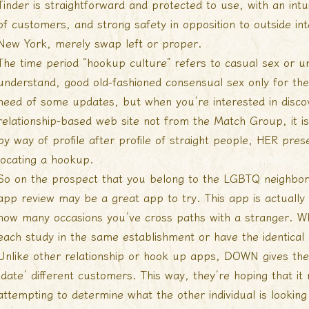
Tinder is straightforward and protected to use, with an intu
of customers, and strong safety in opposition to outside int
New York, merely swap left or proper.
The time period “hookup culture” refers to casual sex or
understand, good old-fashioned consensual sex only for the 
need of some updates, but when you’re interested in disc
relationship-based web site not from the Match Group, it is 
by way of profile after profile of straight people, HER pre
locating a hookup.
So on the prospect that you belong to the LGBTQ neighbor
app review
may be a great app to try. This app is actually 
how many occasions you’ve cross paths with a stranger. Wh
each study in the same establishment or have the identical 
Unlike other relationship or hook up apps, DOWN gives thei
‘date’ different customers. This way, they’re hoping that it
attempting to determine what the other individual is looking