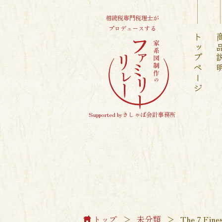
相続税専門税理士が
プロデュースする
トップページ
商品
Supported byきしゃば会計事務所
トップ
＞
未分類
＞
The 7 Fine