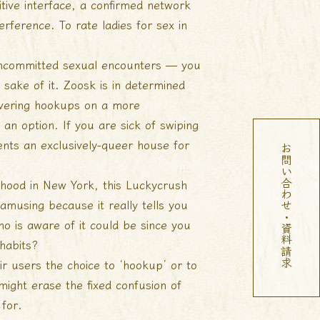
itive interface, a confirmed network
erference. To rate ladies for sex in
 uncommitted sexual encounters — you
sake of it. Zoosk is in determined
overing hookups on a more
an option. If you are sick of swiping
sents an exclusively-queer house for
お問い合わせ・資料請求
hood in New York, this
Luckycrush
amusing because it really tells you
o is aware of it could be since you
habits?
r users the choice to ‘hookup’ or to
 might erase the fixed confusion of
 for.