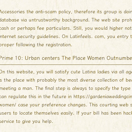
Accessories the anti-scam policy, therefore its group is doi
database via untrustworthy background. The web site prohibi
cash or perhaps fee particulars. Still, you would higher no
internet security guidelines. On Latinfeels. com, you entry 
proper following the registration.
Prime 10: Urban centers The Place Women Outnumbe
On this website, you will satisfy cute Latina ladies via all a
is the place with probably the most diverse collection of 
meeting a man. The final step is always to specify the type
can regulate this in the future in
https://gardeniaweddingc
women/
case your preference changes. This courting web si
users to locate themselves easily. If your bill has been h
service to give you help.