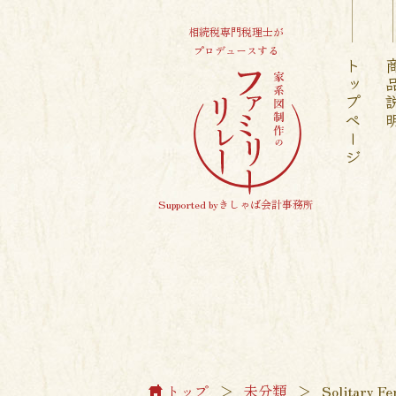
相続税専門税理士が
プロデュースする
トップページ
商品
Supported byきしゃば会計事務所
トップ
＞
未分類
＞
Solitary F