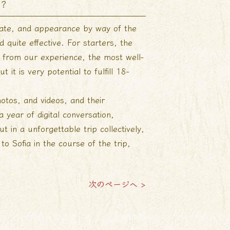
n?
 date, and appearance by way of the
d quite effective. For starters, the
s, from our experience, the most well-
t it is very potential to fulfill 18-
tos, and videos, and their
 year of digital conversation,
 in a unforgettable trip collectively,
o Sofia in the course of the trip,
次のページへ >