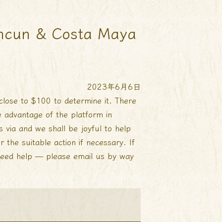
ancun & Costa Maya
2023年6月6日
close to $100 to determine it. There
e advantage of the platform in
s via and we shall be joyful to help
r the suitable action if necessary. If
 need help — please email us by way