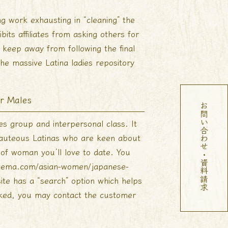
ng work exhausting in “cleaning” the
ts affiliates from asking others for
t keep away from following the final
the massive Latina ladies repository
r Males
お問い合わせ・資料請求
ges group and interpersonal class. It
beauteous Latinas who are keen about
 of woman you’ll love to date. You
inema.com/asian-women/japanese-
te has a “search” option which helps
acked, you may contact the customer