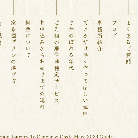
説明
家系図プランの選び方
料金について
お申込みからお届けまでの流れ
ご先祖の居住地特定サービス
さかのぼれる年代
できるだけ早く作ってほしい理由
事務所紹介
ブログ
よくあるご質問
emale Journey To Cancun & Costa Maya 2023 Guide