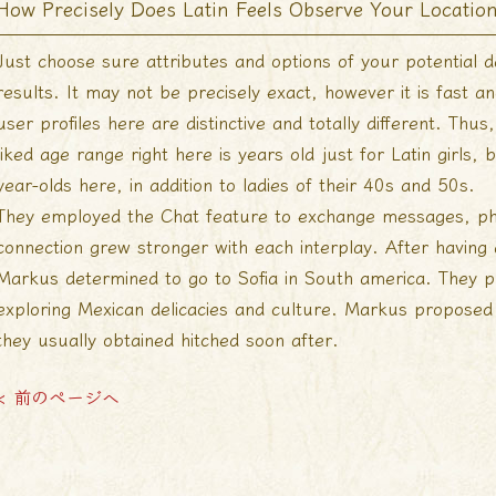
How Precisely Does Latin Feels Observe Your Locatio
Just choose sure attributes and options of your potential
results. It may not be precisely exact, however it is fast an
user profiles here are distinctive and totally different. Thu
liked age range right here is years old just for Latin girls, bu
year-olds here, in addition to ladies of their 40s and 50s.
They employed the Chat feature to exchange messages, pho
connection grew stronger with each interplay. After having a
Markus determined to go to Sofia in South america. They put
exploring Mexican delicacies and culture. Markus proposed t
they usually obtained hitched soon after.
< 前のページへ