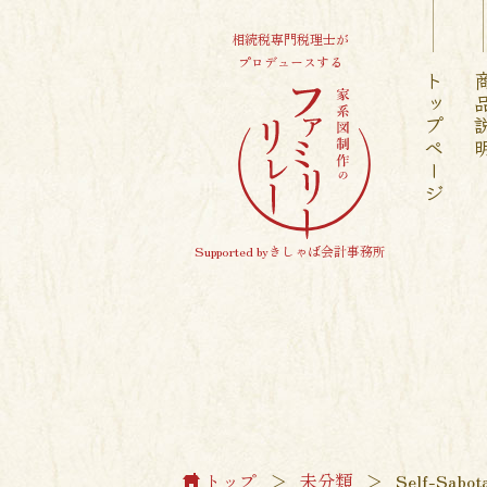
相続税専門税理士が
プロデュースする
トップページ
商品
Supported byきしゃば会計事務所
トップ
＞
未分類
＞
Self-Sabota