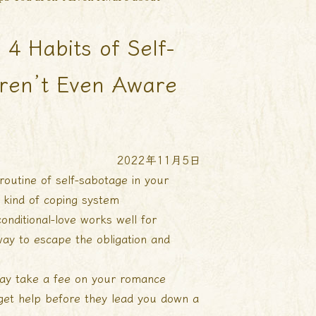
 4 Habits of Self-
aren’t Even Aware
2022年11月5日
outine of self-sabotage in your
 kind of coping system
nditional-love
works well for
way to escape the obligation and
may take a fee on your romance
d get help before they lead you down a