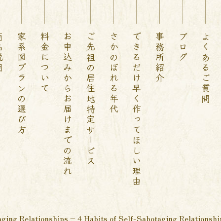
説明
家系図プランの選び方
料金について
お申込みからお届けまでの流れ
ご先祖の居住地特定サービス
さかのぼれる年代
できるだけ早く作ってほしい理由
事務所紹介
ブログ
よくあるご質問
ging Relationships – 4 Habits of Self-Sabotaging Relationsh