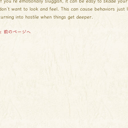
If you’re emotionally sluggish, it can be easy to skade you
don’t want to look and feel. This can cause behaviors just 
turning into hostile when things get deeper.
< 前のページへ