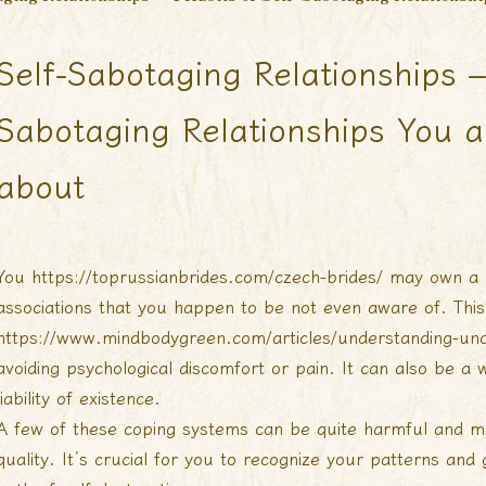
Self-Sabotaging Relationships –
Sabotaging Relationships You 
about
You
https://toprussianbrides.com/czech-brides/
may own a r
associations that you happen to be not even aware of. This
https://www.mindbodygreen.com/articles/understanding-unco
avoiding psychological discomfort or pain. It can also be a 
liability of existence.
A few of these coping systems can be quite harmful and 
quality. It’s crucial for you to recognize your patterns an