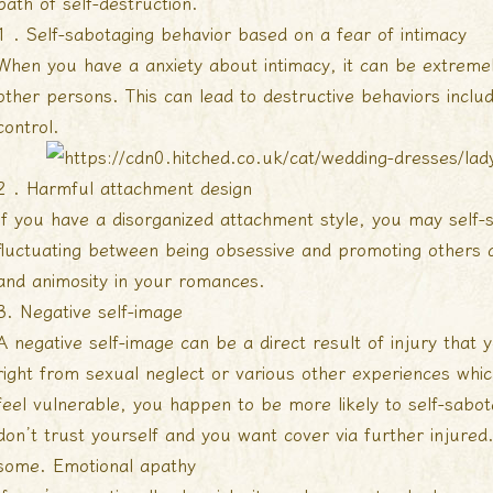
path of self-destruction.
1 . Self-sabotaging behavior based on a fear of intimacy
When you have a anxiety about intimacy, it can be extremel
other persons. This can lead to destructive behaviors includ
control.
2 . Harmful attachment design
If you have a disorganized attachment style, you may self-
fluctuating between being obsessive and promoting others aw
and animosity in your romances.
3. Negative self-image
A negative self-image can be a direct result of injury that 
right from sexual neglect or various other experiences wh
feel vulnerable, you happen to be more likely to self-sabo
don’t trust yourself and you want cover via further injured
some. Emotional apathy