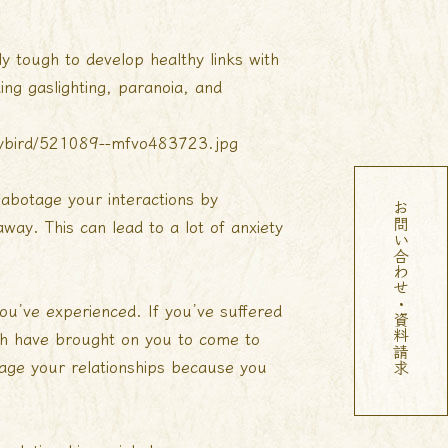
y tough to develop healthy links with
ing gaslighting, paranoia, and
sabotage your interactions by
お問い合わせ・資料請求
ay. This can lead to a lot of anxiety
you’ve experienced. If you’ve suffered
ich have brought on you to come to
tage your relationships because you
.