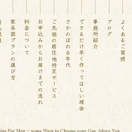
説明
家系図プランの選び方
料金について
お申込みからお届けまでの流れ
ご先祖の居住地特定サービス
さかのぼれる年代
できるだけ早く作ってほしい理由
事務所紹介
ブログ
よくあるご質問
ips For Men – some Ways to Choose your Guy Adore You