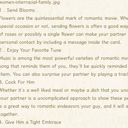
1 . Send Blooms
Flowers are the quintessential mark of romantic movie. Whe
special occasion or not, sending flowers is often a good wa
of roses or possibly a single flower can make your partner 
personal contact by including a message inside the card.
2 . Enjoy Your Favorite Tune
Music is among the most powerful varieties of romantic m
song that reminds them of you, they’ll be quickly reminde
them. You can also surprise your partner by playing a trac
3. Cook For Him
Whether it’s a well liked meal or maybe a dish that you un
your partner is a uncomplicated approach to show these p
is a great way to romantic endeavors your guy, and it will 
together.
4. Give Him a Tight Embrace