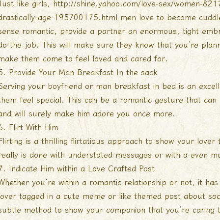
Just like girls,
http://shine.yahoo.com/love-sex/women-821
drastically-age-195700175.html
men love to become cuddle
sense romantic, provide a partner an enormous, tight em
do the job. This will make sure they know that you’re plan
make them come to feel loved and cared for.
5. Provide Your Man Breakfast In the sack
Serving your boyfriend or man breakfast in bed is an excel
them feel special. This can be a romantic gesture that c
and will surely make him adore you once more.
6. Flirt With Him
Flirting is a thrilling flirtatious approach to show your love
really is done with understated messages or with a even mo
7. Indicate Him within a Love Crafted Post
Whether you’re within a romantic relationship or not, it has
lover tagged in a cute meme or like themed post about socia
subtle method to show your companion that you’re caring the