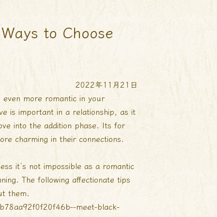
 Ways to Choose
2022年11月21日
ng even more romantic in your
e is important in a relationship, as it
ve into the addition phase. Its for
re charming in their connections.
ess it’s not impossible as a romantic
ning. The following affectionate tips
out them.