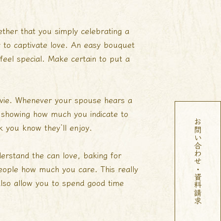
ther that you simply celebrating a
y to captivate love. An easy bouquet
feel special. Make certain to put a
ovie. Whenever your spouse hears a
d showing how much you indicate to
お問い合わせ・資料請求
k you know they’ll enjoy.
derstand the can love, baking for
eople how much you care. This really
also allow you to spend good time