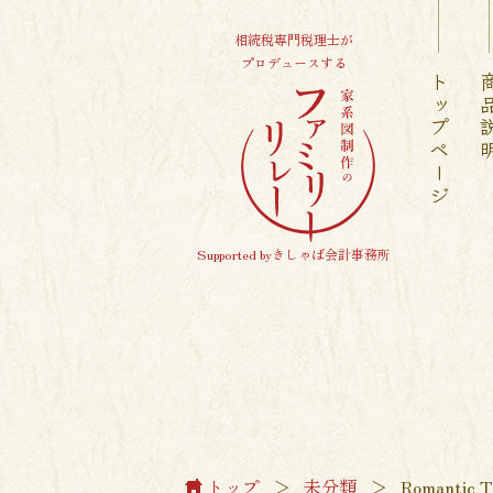
相続税専門税理士が
プロデュースする
トップページ
商品
Supported byきしゃば会計事務所
トップ
＞
未分類
＞
Romantic T