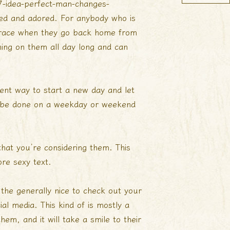
7-idea-perfect-man-changes-
d and adored. For anybody who is
brace when they go back home from
ning on them all day long and can
lent way to start a new day and let
an be done on a weekday or weekend
r that you’re considering them. This
re sexy text.
 the generally nice to check out your
l media. This kind of is mostly a
m, and it will take a smile to their