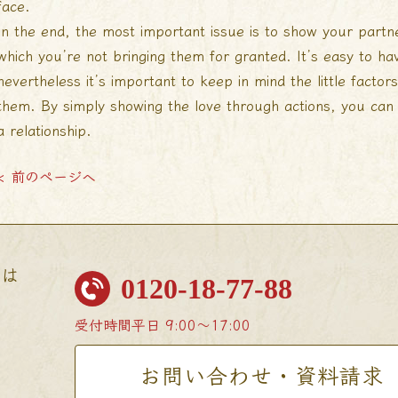
face.
In the end, the most important issue is to show your partn
which you’re not bringing them for granted. It’s easy to ha
nevertheless it’s important to keep in mind the little factor
them. By simply showing the love through actions, you can 
a relationship.
< 前のページへ
せは
0120-18-77-88
受付時間
平日 9:00〜17:00
お問い合わせ・資料請求