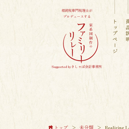
相続税専門税理士が
プロデュースする
トップページ
商品
Supported byきしゃば会計事務所
トップ
＞
未分類
＞
Realizing L