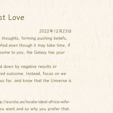
st Love
2022年12月23日
nt thoughts, forming pushing beliefs,
 And even though it may take time, if
 come to you, the Galaxy has your
ed down by negative results or
ired outcome. Instead, focus on we
hus far, and know that the Universe is
p://eurola.es/locate-ideal-africa-wife-
you want and so why you prefer that.