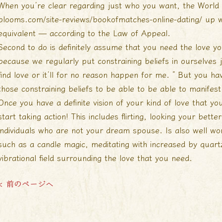
When you’re clear regarding just who you want, the World
blooms.com/site-reviews/bookofmatches-online-dating/
up w
equivalent — according to the Law of Appeal.
Second to do is definitely assume that you need the love y
because we regularly put constraining beliefs in ourselves 
find love or it’ll for no reason happen for me. ” But you ha
those constraining beliefs to be able to be able to manifes
Once you have a definite vision of your kind of love that you’
start taking action! This includes flirting, looking your bet
individuals who are not your dream spouse. Is also well wor
such as a candle magic, meditating with increased by quart
vibrational field surrounding the love that you need.
< 前のページへ