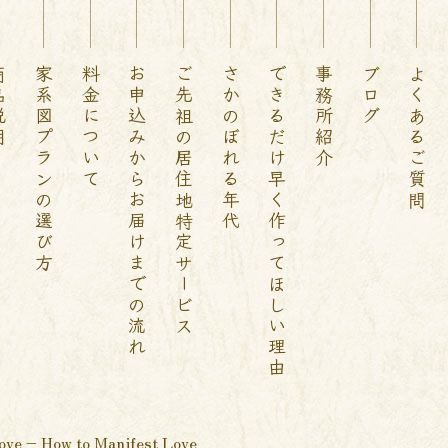
説明
家系図プランの選び方
料金について
お申込みからお届けまでの流れ
ご先祖の居住地特定サービス
さかのぼれる年代
できるだけ早く作ってほしい理由
事務所紹介
ブログ
よくあるご質問
ove – How to Manifest Love