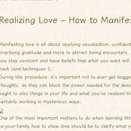
Realizing Love – How to Manife
Manifesting love is all about applying visualization, confide
practicing gratitude and more to attract loving encounters.
you stay constant and have beliefs that what you want will
back (and techniques I).
During this procedure, it’s important not to ever get bogg
thoughts, as they can block the power needed for the des
ought to also things in your life and what you’ve realized t
certainly working in mysterious ways.
One of the most important matters to do when learning
htt
to-your-family
how to show love should be to clarify what 