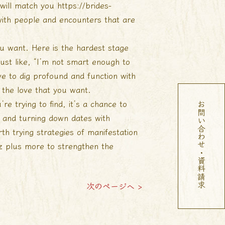
 will match you
https://brides-
ith people and encounters that are
ou want. Here is the hardest stage
just like, “I’m not smart enough to
ve to dig profound and function with
t the love that you want.
re trying to find, it’s a chance to
お問い合わせ・資料請求
ter and turning down dates with
th trying strategies of manifestation
z plus more to strengthen the
次のページへ >