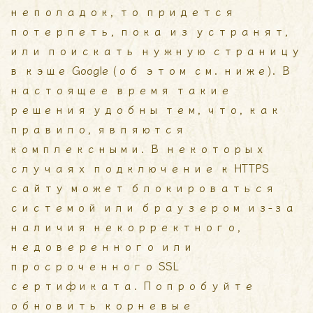
неполадок, то придется
потерпеть, пока из устранят,
или поискать нужную страницу
в кэше Google (об этом см. ниже). В
настоящее время такие
решения удобны тем, что, как
правило, являются
комплексными. В некоторых
случаях подключение к HTTPS
сайту может блокироваться
системой или браузером из-за
наличия некорректного,
недоверенного или
просроченного SSL
сертификата. Попробуйте
обновить корневые