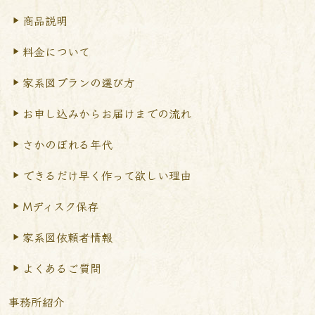
商品説明
料金について
家系図プランの選び方
お申し込みからお届けまで
の流れ
さかのぼれる年代
できるだけ早く作って
欲しい理由
Mディスク保存
家系図依頼者情報
よくあるご質問
事務所紹介