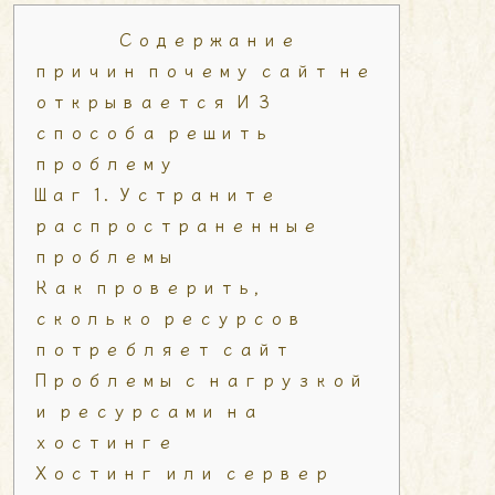
Содержание
причин почему сайт не
открывается И 3
способа решить
проблему
Шаг 1. Устраните
распространенные
проблемы
Как проверить,
сколько ресурсов
потребляет сайт
Проблемы с нагрузкой
и ресурсами на
хостинге
Хостинг или сервер