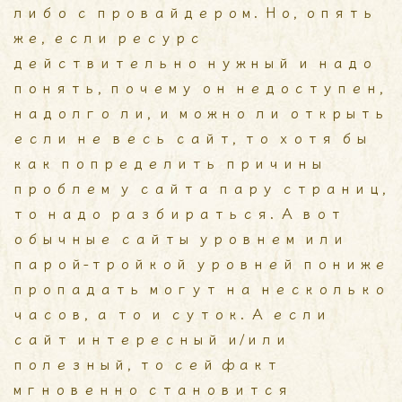
либо с провайдером. Но, опять
же, если ресурс
действительно нужный и надо
понять, почему он недоступен,
надолго ли, и можно ли открыть
если не весь сайт, то хотя бы
как попределить причины
проблем у сайта
пару страниц,
то надо разбираться. А вот
обычные сайты уровнем или
парой-тройкой уровней пониже
пропадать могут на несколько
часов, а то и суток. А если
сайт интересный и/или
полезный, то сей факт
мгновенно становится