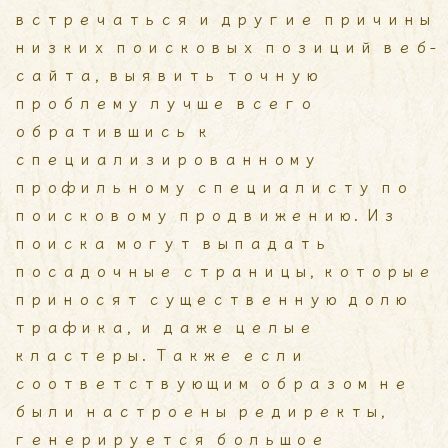
встречаться и другие причины
низких поисковых позиций веб-
сайта, выявить точную
проблему лучше всего
обратившись к
специализированному
профильному специалисту по
поисковому продвижению. Из
поиска могут выпадать
посадочные страницы, которые
приносят существенную долю
трафика, и даже целые
кластеры. Также если
соответствующим образом не
были настроены редиректы,
генерируется большое