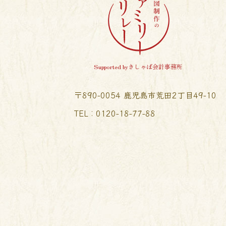
Supported byきしゃば会計事務所
〒890-0054 鹿児島市荒田2丁目49-10
TEL︰0120-18-77-88