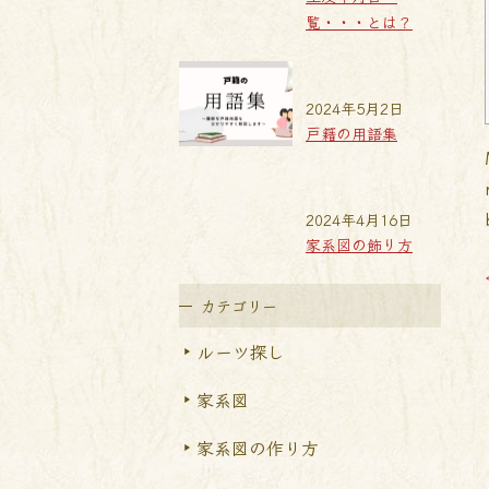
覧・・・とは？
2024年5月2日
戸籍の用語集
2024年4月16日
家系図の飾り方
カテゴリー
ルーツ探し
家系図
家系図の作り方