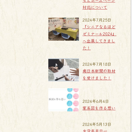
せとホームページ
対応について
2024年7月25日
『シニアなるほど
ゼミナール2024』
へ出展してきまし
た！
2024年7月18日
南日本新聞の取材
を受けました！
2024年6月4日
家系図を作る想い
2024年5月13日
生没年月日一