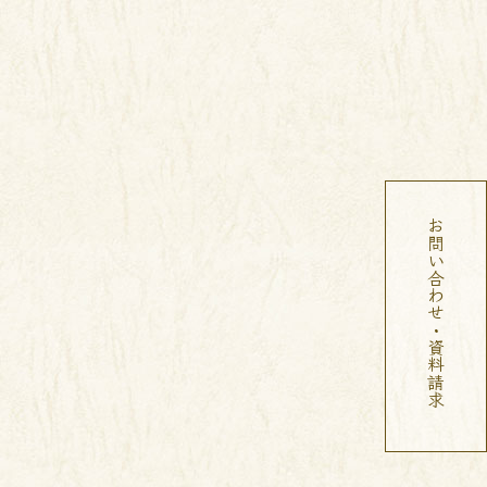
お問い合わせ・資料請求