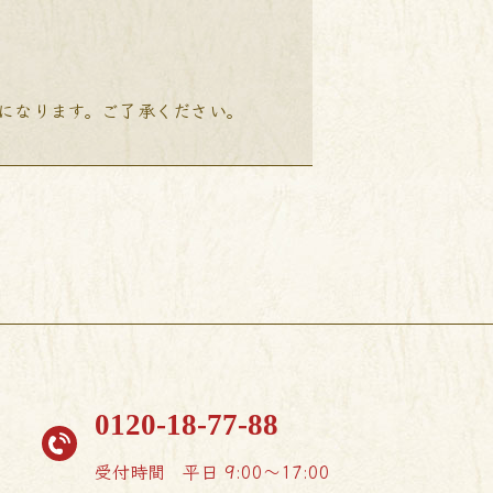
降になります。ご了承ください。
0120-18-77-88
受付時間
平日 9:00〜17:00