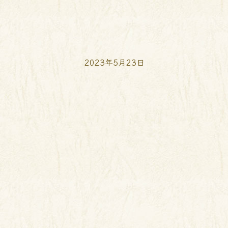
2023年5月23日