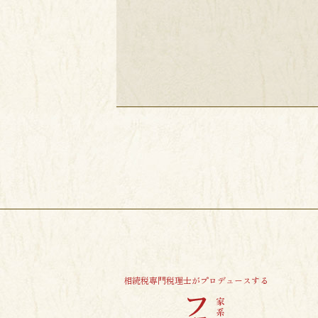
相続税専門税理士がプロデュースする