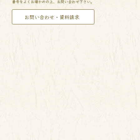
番号をよくお確かめの上、お問い合わせ下さい。
お問い合わせ・資料請求