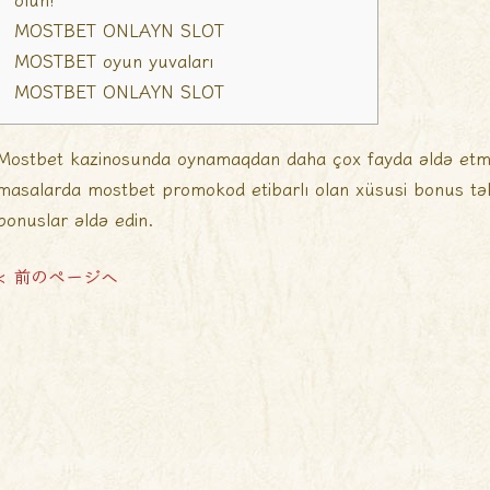
MOSTBET ONLAYN SLOT
MOSTBET oyun yuvaları
MOSTBET ONLAYN SLOT
Mostbet kazinosunda oynamaqdan daha çox fayda əldə etm
masalarda
mostbet promokod
etibarlı olan xüsusi bonus təkl
bonuslar əldə edin.
< 前のページへ