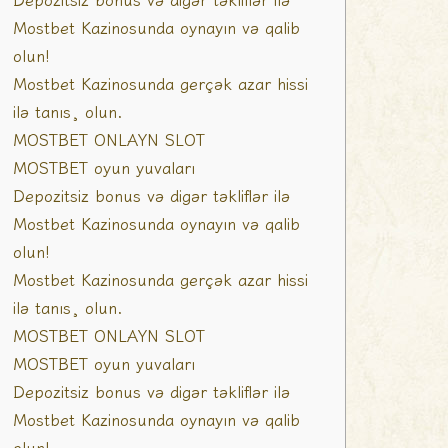
Mostbet Kazinosunda oynayın və qalib
olun!
Mostbet Kazinosunda gerçək azar hissi
ilə tanış olun.
MOSTBET ONLAYN SLOT
MOSTBET oyun yuvaları
Depozitsiz bonus və digər təkliflər ilə
Mostbet Kazinosunda oynayın və qalib
olun!
Mostbet Kazinosunda gerçək azar hissi
ilə tanış olun.
MOSTBET ONLAYN SLOT
MOSTBET oyun yuvaları
Depozitsiz bonus və digər təkliflər ilə
Mostbet Kazinosunda oynayın və qalib
olun!