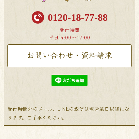
0120-18-77-88
受付時間
平日 9:00〜17:00
お問い合わせ・資料請求
受付時間外のメール、LINEの返信は翌営業日以降にな
ります。ご了承ください。