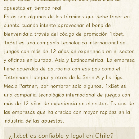
apuestas en tiempo real.
Estos son algunos de los términos que debe tener en
cuenta cuando intente aprovechar el bono de
bienvenida a través del código de promoción 1xbet.
1xBet es una compañía tecnológica internacional de
juegos con más de 12 años de experiencia en el sector
y oficinas en Europa, Asia y Latinoamérica. La empresa
tiene acuerdos de patrocinio con equipos como el
Tottenham Hotspur y otros de la Serie A y La Liga
Media Partner, por nombrar solo algunos. 1xBet es
una compañía tecnológica internacional de juegos con
más de 12 años de experiencia en el sector. Es una de
las empresas que ha crecido con mayor rapidez en la
industria de las apuestas.
¿1xbet es confiable y legal en Chile?