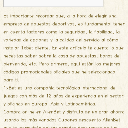
Es importante recordar que, a la hora de elegir una
empresa de apuestas deportivas, es fundamental tener
en cuenta factores como la seguridad, la fiabilidad, la
variedad de opciones y la calidad del servicio al
cómo
instalar 1xbet
cliente. En este artículo te cuento lo que
necesitas saber sobre la casa de apuestas, bonos de
bienvenida, etc. Pero primero, aquí están los mejores
códigos promocionales oficiales que he seleccionado
para ti.
1xBet es una compañía tecnológica internacional de
juegos con más de 12 años de experiencia en el sector
y oficinas en Europa, Asia y Latinoamérica.
Compra online en AlienBet y disfruta de un gran ahorro
usando los más variados Cupones descuento AlienBet
que te permitirán aplicar grandes descuentos en tus