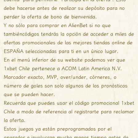
debe hacerse antes de realizar su depósito para no
perder la oferta de bono de bienvenida.
Y no sólo para comprar en AlienBet si no que
tambiéncódigos tendrás la opción de acceder a miles de
ofertas promocionales de las mejores tiendas online de
ESPAÑA seleccionadas para ti en un único lugar.
En el menú inferior de su website podemos ver que
1xbet Chile pertenece a ACOM Latin America N.V.
Marcador exacto, MVP, over/under, córneres, o
número de goles son solo algunos de los pronósticos
que se pueden hacer.
Recuerda que puedes usar el código promocional 1xbet
Chile a modo de referencia al registrarte para reclamar
la oferta.
Estos juegos ya están preprogramados por el
operador e involucran mucho menos tiempo antes de