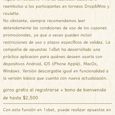
reembolso a los participantes en torneos Drop&Wins y
roulette.
No obstante, siempre recomendamos leer
detenidamente las condiciones de uso de los cupones
promocionales, ya que a veces pueden incluir
restricciones de uso o plazos específicos de validez. La
compañía de apuestas 1xBet ha desarrollado una
práctica aplicacion para quiénes deseen usarla con
dispositivos Android, iOS (iPhone Apple), MacOs,
Windows. Versión descargable igual en funcionalidad a
la versión básica que cuenta con nueva actualización.
giros gratis al registrarse + bono de bienvenida
de hasta $2,500
Con esta función en 1xbet, puede realizar apuestas en