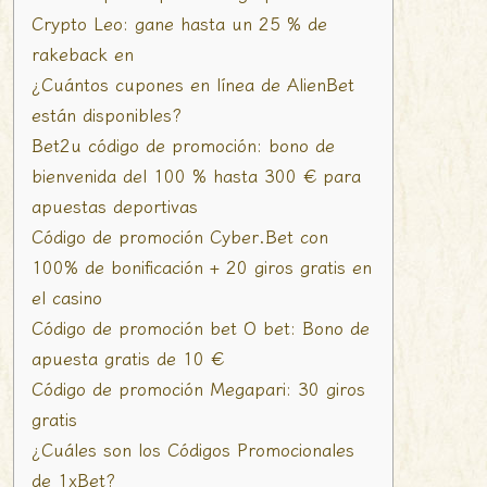
Crypto Leo: gane hasta un 25 % de
rakeback en
¿Cuántos cupones en línea de AlienBet
están disponibles?
Bet2u código de promoción: bono de
bienvenida del 100 % hasta 300 € para
apuestas deportivas
Código de promoción Cyber.Bet con
100% de bonificación + 20 giros gratis en
el casino
Código de promoción bet O bet: Bono de
apuesta gratis de 10 €
Código de promoción Megapari: 30 giros
gratis
¿Cuáles son los Códigos Promocionales
de 1xBet?