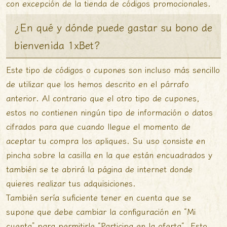
con excepción de la tienda de códigos promocionales.
¿En qué y dónde puede gastar su bono de
bienvenida 1xBet?
Este tipo de códigos o cupones son incluso más sencillo
de utilizar que los hemos descrito en el párrafo
anterior. Al contrario que el otro tipo de cupones,
estos no contienen ningún tipo de información o datos
cifrados para que cuando llegue el momento de
aceptar tu compra los apliques. Su uso consiste en
pincha sobre la casilla en la que están encuadrados y
también se te abrirá la página de internet donde
quieres realizar tus adquisiciones.
También sería suficiente tener en cuenta que se
supone que debe cambiar la configuración en “Mi
cuenta” para permitirle “Participa en la oferta“. Esto