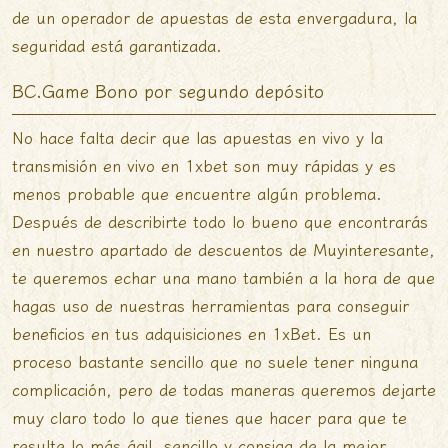
de un operador de apuestas de esta envergadura, la
seguridad está garantizada.
BC.Game Bono por segundo depósito
No hace falta decir que las apuestas en vivo y la
transmisión en vivo en 1xbet son muy rápidas y es
menos probable que encuentre algún problema.
Después de describirte todo lo bueno que encontrarás
en nuestro apartado de descuentos de Muyinteresante,
te queremos echar una mano también a la hora de que
hagas uso de nuestras herramientas para conseguir
beneficios en tus adquisiciones en 1xBet. Es un
proceso bastante sencillo que no suele tener ninguna
complicación, pero de todas maneras queremos dejarte
muy claro todo lo que tienes que hacer para que te
resulte lo más ágil, sencillo y consiga de la mejor