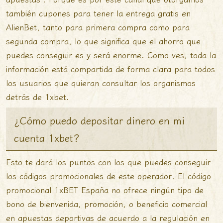
también cupones para tener la entrega gratis en
AlienBet, tanto para primera compra como para
segunda compra, lo que significa que el ahorro que
puedes conseguir es y será enorme. Como ves, toda la
información está compartida de forma clara para todos
los usuarios que quieran consultar los organismos
detrás de 1xbet.
¿Cómo puedo depositar dinero en mi
cuenta 1xbet?
Esto te dará los puntos con los que puedes conseguir
los códigos promocionales de este operador. El código
promocional 1xBET España no ofrece ningún tipo de
bono de bienvenida, promoción, o beneficio comercial
en apuestas deportivas de acuerdo a la regulación en