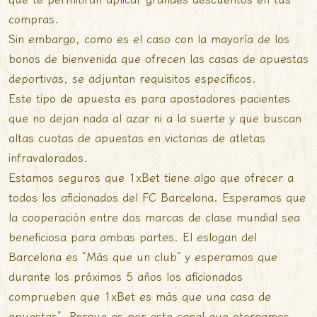
compras.
Sin embargo, como es el caso con la mayoría de los
bonos de bienvenida que ofrecen las casas de apuestas
deportivas, se adjuntan requisitos específicos.
Este tipo de apuesta es para apostadores pacientes
que no dejan nada al azar ni a la suerte y que buscan
altas cuotas de apuestas en victorias de atletas
infravalorados.
Estamos seguros que 1xBet tiene algo que ofrecer a
todos los aficionados del FC Barcelona. Esperamos que
la cooperación entre dos marcas de clase mundial sea
beneficiosa para ambas partes. El eslogan del
Barcelona es “Más que un club” y esperamos que
durante los próximos 5 años los aficionados
comprueben que 1xBet es más que una casa de
apuestas”. Porque es por este canal que otorgamos