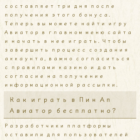
составляет три дня после
получения этого бонуса.
Теперь вы можете найти игру
Авиатор в главном меню сайта
и начать в нее играть. Чтобы
завершить процесс создания
аккаунта, важно согласиться
с правилами казино и дать
согласие на получение
информационной рассылки.
Как играть в Пин Ап
Авиатор бесплатно?
Разработчики платформы
оставили для пользователей