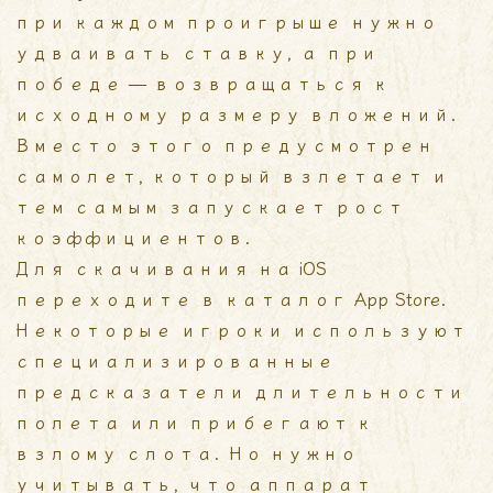
при каждом проигрыше нужно
удваивать ставку, а при
победе — возвращаться к
исходному размеру вложений.
Вместо этого предусмотрен
самолет, который взлетает и
тем самым запускает рост
коэффициентов.
Для скачивания на iOS
переходите в каталог App Store.
Некоторые игроки используют
специализированные
предсказатели длительности
полета или прибегают к
взлому слота. Но нужно
учитывать, что аппарат