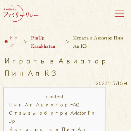
トッ
PinUp
Играть в Авиатор Пин
＞
＞
プ
Kazakhstan
Ап КЗ
Играть в Авиатор
Пин Ап КЗ
2023年5月5日
Content
Пин Ап Авиатор FAQ
Отзывы об игре Aviator Pin
Up
Как играть в Пин Ап