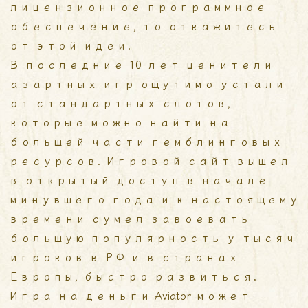
лицензионное программное
обеспечение, то откажитесь
от этой идеи.
В последние 10 лет ценители
азартных игр ощутимо устали
от стандартных слотов,
которые можно найти на
большей части гемблинговых
ресурсов. Игровой сайт вышел
в открытый доступ в начале
минувшего года и к настоящему
времени сумел завоевать
большую популярность у тысяч
игроков в РФ и в странах
Европы, быстро развиться.
Игра на деньги Aviator может