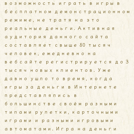
возможность играть в игры в
бесплатном демонстрационном
режиме, не тратя на это
реальные деньги. Активная
аудитория данного сайта
составляет свыше 80 тысяч
человек, ежедневно на
вебсайте регистрируется до 3
тысяч новых клиентов. Уже
давно ушло то время, когда
игры за деньги в Интернете
представлялись в
большинстве своём разными
типами рулетки, карточными
играми и разными игровыми
автоматами. Игра на деньги