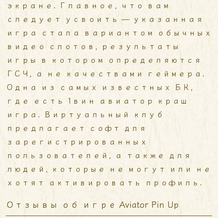
экране. Главное, что вам
следует усвоить — указанная
игра стала вариантом обычных
видео слотов, результаты
игры в котором определяются
ГСЧ, а не качествами геймера.
Одна из самых известных БК,
где есть 1вин авиатор краш
игра. Виртуальный клуб
предлагает софт для
зарегистрированных
пользователей, а также для
людей, которые не могут или не
хотят активировать профиль.
Отзывы об игре Aviator Pin Up