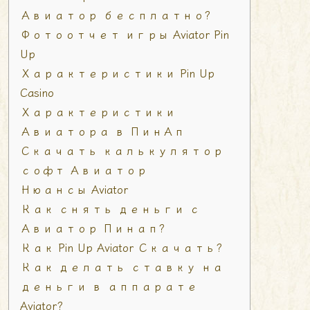
Авиатор бесплатно?
Фотоотчет игры Aviator Pin
Up
Характеристики Pin Up
Casino
Характеристики
Авиатора в ПинАп
Скачать калькулятор
софт Авиатор
Нюансы Aviator
Как снять деньги с
Авиатор Пинап?
Как Pin Up Aviator Скачать?
Как делать ставку на
деньги в аппарате
Aviator?