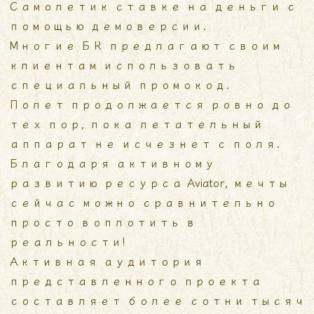
Самолетик ставке на деньги с
помощью демоверсии.
Многие БК предлагают своим
клиентам использовать
специальный промокод.
Полет продолжается ровно до
тех пор, пока летательный
аппарат не исчезнет с поля.
Благодаря активному
развитию ресурса Aviator, мечты
сейчас можно сравнительно
просто воплотить в
реальности!
Активная аудитория
представленного проекта
составляет более сотни тысяч