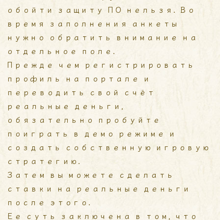
обойти защиту ПО нельзя. Во
время заполнения анкеты
нужно обратить внимание на
отдельное поле.
Прежде чем регистрировать
профиль на портале и
переводить свой счёт
реальные деньги,
обязательно пробуйте
поиграть в демо режиме и
создать собственную игровую
стратегию.
Затем вы можете сделать
ставки на реальные деньги
после этого.
Ее суть заключена в том, что