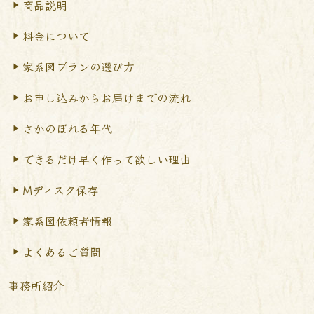
商品説明
料金について
家系図プランの選び方
お申し込みからお届けまで
の流れ
さかのぼれる年代
できるだけ早く作って
欲しい理由
Mディスク保存
家系図依頼者情報
よくあるご質問
事務所紹介