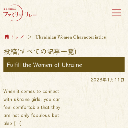
トップ
＞
Ukrainian Women Characteristics
投稿(すべての記事一覧)
Fulfill the Women of Ukraine
2023年1月11日
When it comes to connect
with ukraine girls, you can
feel comfortable that they
are not only fabulous but
also […]