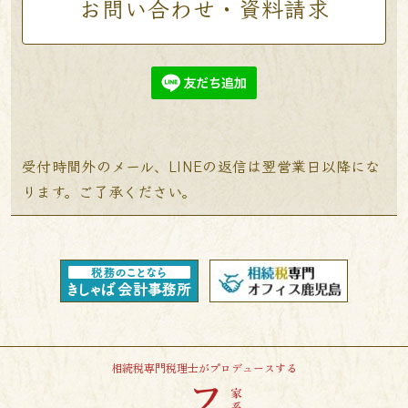
お問い合わせ・資料請求
受付時間外のメール、LINEの返信は翌営業日以降にな
ります。ご了承ください。
相続税専門税理士がプロデュースする