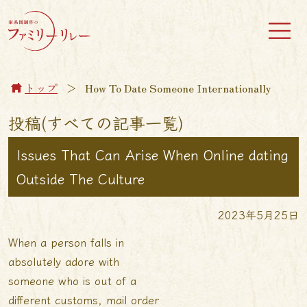
トップ
＞
How To Date Someone Internationally
投稿(すべての記事一覧)
Issues That Can Arise When Online dating
Outside The Culture
2023年5月25日
When a person falls in
absolutely adore with
someone who is out of a
different customs, mail order