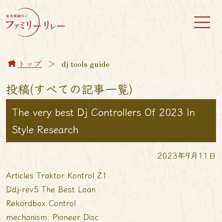
トップ
＞
dj tools guide
投稿(すべての記事一覧)
The very best Dj Controllers Of 2023 In
Style Research
2023年9月11日
Articles Traktor Kontrol Z1
Ddj-rev5 The Best Loan
Rekordbox Control
mechanism: Pioneer Disc