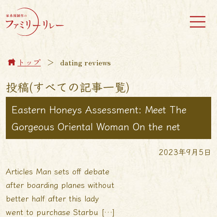
トップ
＞
dating reviews
投稿(すべての記事一覧)
Eastern Honeys Assessment: Meet The
Gorgeous Oriental Woman On the net
2023年9月5日
Articles Man sets off debate
after boarding planes without
better half after this lady
went to purchase Starbu […]