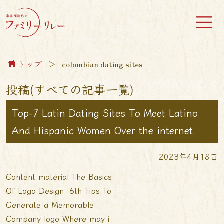
トップ
＞
colombian dating sites
投稿(すべての記事一覧)
Top-7 Latin Dating Sites To Meet Latino
And Hispanic Women Over the internet
2023年4月18日
Content material The Basics
Of Logo Design: 6th Tips To
Generate a Memorable
Company logo Where may i