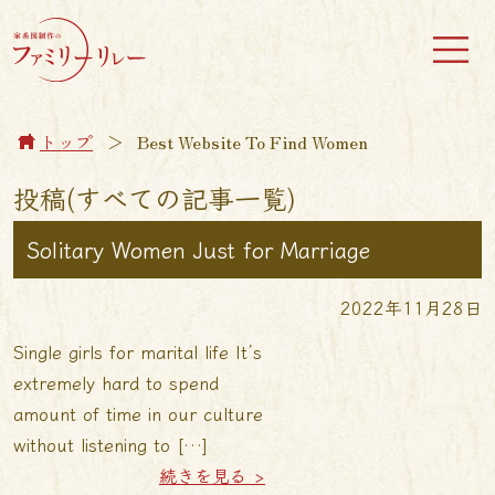
トップ
＞
Best Website To Find Women
投稿(すべての記事一覧)
Solitary Women Just for Marriage
2022年11月28日
Single girls for marital life It’s
extremely hard to spend
amount of time in our culture
without listening to […]
続きを見る >