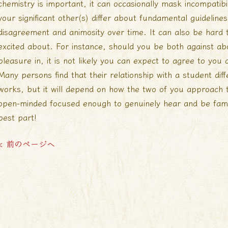
chemistry is important, it can occasionally mask incompatibi
your significant other(s) differ about fundamental guidelines
disagreement and animosity over time. It can also be hard
excited about. For instance, should you be both against abo
pleasure in, it is not likely you can expect to agree to you
Many persons find that their relationship with a student dif
works, but it will depend on how the two of you approach t
open-minded focused enough to genuinely hear and be famil
best part!
< 前のページへ