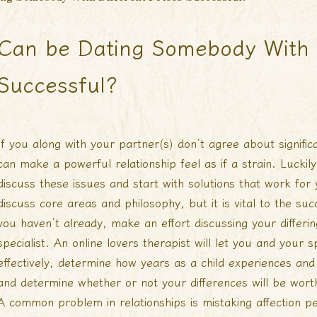
Can be Dating Somebody With D
Successful?
If you along with your partner(s) don’t agree about significant
can make a powerful relationship feel as if a strain. Lucki
discuss these issues and start with solutions that work fo
discuss core areas and philosophy, but it is vital to the suc
you haven’t already, make an effort discussing your differi
specialist. An online lovers therapist will let you and your
effectively, determine how years as a child experiences and
and determine whether or not your differences will be wort
A common problem in relationships is mistaking affection pe