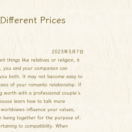
ifferent Prices
2023年3月7日
 things like relatives or religion, it
ly, you and your companion can
r you both. It may not become easy to
cess of your romantic relationship. If
ng worth with a professional couple’s
 spouse learn how to talk more
 worldviews influence your values,
h being together for the purpose of.
rtaining to compatibility. When