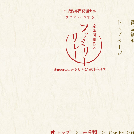
相続税専門税理士が
プロデュースする
トップページ
商品
Supported byきしゃば会計事務所
トップ
＞
未分類
＞
Can be Dat