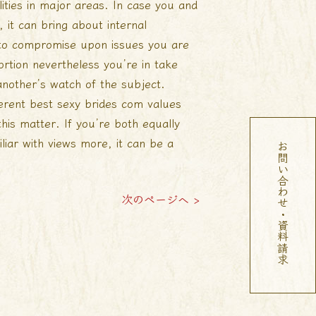
lities in major areas. In case you and
, it can bring about internal
 to compromise upon issues you are
rtion nevertheless you’re in take
 another’s watch of the subject.
ferent
best sexy brides com
values
his matter. If you’re both equally
iar with views more, it can be a
お問い合わせ・資料請求
次のページへ >