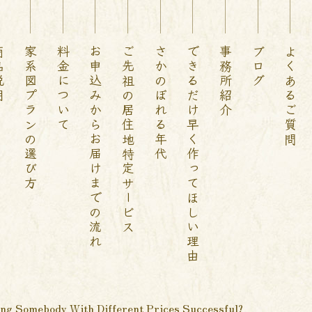
説明
家系図プランの選び方
料金について
お申込みからお届けまでの流れ
ご先祖の居住地特定サービス
さかのぼれる年代
できるだけ早く作ってほしい理由
事務所紹介
ブログ
よくあるご質問
ing Somebody With Different Prices Successful?