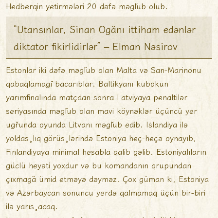
Hedberqin yetirmələri 20 dəfə məğlub olub.
“Utansınlar, Sinan Oğanı ittiham edənlər
diktator fikirlidirlər” – Elman Nəsirov
Estonlar iki dəfə məğlub olan Malta və San-Marinonu
qabaqlamağı bacarıblar. Baltikyanı kubokun
yarımfinalında matçdan sonra Latviyaya penaltilər
seriyasında məğlub olan mavi köynəklər üçüncü yer
uğrunda oyunda Litvanı məğlub edib. İslandiya ilə
yoldaşlıq görüşlərində Estoniya heç-heçə oynayıb,
Finlandiyaya minimal hesabla qalib gəlib. Estoniyalıların
güclü heyəti yoxdur və bu komandanın qrupundan
çıxmağa ümid etməyə dəyməz. Çox güman ki, Estoniya
və Azərbaycan sonuncu yerdə qalmamaq üçün bir-biri
ilə yarışacaq.