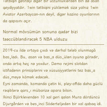
Tətbiqin gətirdiyi digər bir üstünlüklərdən biri də asan
qeydiyyatdır. 1win tətbiqini yükləmək sizə yalnız 1win
Aviator Azerbaycan-nın deyil, digər kazino oyunlarının
da qapısını açır.
Normal mövsümün sonuna qədər bizi
təəccübləndirəcək 5 NBA ulduzu
2019-cu ildə ortaya çıxdı və dərhal tələb olunmağa
başladı. Bu, asan və başa düşülən oyuna görədir,
onda artıq heç nə yoxdur. Demo rejimi slotdan
istifadənin prinsiplərini və xüsusiyyətlərini tez başa
düşməyə kömək edəcək.
Eyni zamanda, komanda çətin ki, pley-offda daha güclü
rəqiblərə qarşı mübarizə apara bilsin.
İkinci Björklevendən 10 xal geri qalan Mura dördüncü
Djurgården və beşinci Söderteljedən bir xal qabaq idi.