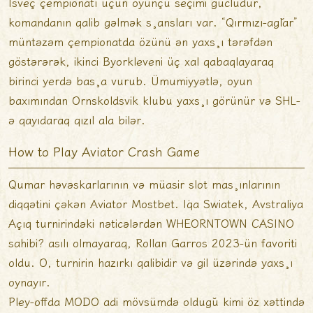
İsveç çempionatı üçün oyunçu seçimi güclüdür,
komandanın qalib gəlmək şansları var. “Qırmızı-ağlar”
müntəzəm çempionatda özünü ən yaxşı tərəfdən
göstərərək, ikinci Byorkleveni üç xal qabaqlayaraq
birinci yerdə başa vurub. Ümumiyyətlə, oyun
baxımından Ornskoldsvik klubu yaxşı görünür və SHL-
ə qayıdaraq qızıl ala bilər.
How to Play Aviator Crash Game
Qumar həvəskarlarının və müasir slot maşınlarının
diqqətini çəkən Aviator Mostbet. İqa Swiatek, Avstraliya
Açıq turnirindəki nəticələrdən
WHEORNTOWN CASINO
sahibi?
asılı olmayaraq, Rollan Garros 2023-ün favoriti
oldu. O, turnirin hazırkı qalibidir və gil üzərində yaxşı
oynayır.
Pley-offda MODO adi mövsümdə olduğu kimi öz xəttində