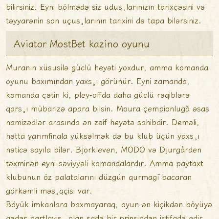
bilirsiniz. Eyni bölmədə siz uduşlarınızın tarixçəsini və
təyyarənin son uçuşlarının tarixini də tapa bilərsiniz.
Aviator MostBet kazino oyunu
Muranın xüsusilə güclü heyəti yoxdur, amma komanda
oyunu baxımından yaxşı görünür. Eyni zamanda,
komanda çətin ki, pley-offda daha güclü rəqiblərə
qarşı mübarizə apara bilsin. Moura çempionluğa əsas
namizədlər arasında ən zəif heyətə sahibdir. Deməli,
hətta yarımfinala yüksəlmək də bu klub üçün yaxşı
nəticə sayıla bilər. Bjorkleven, MODO və Djurgården
təxminən eyni səviyyəli komandalardır. Amma paytaxt
klubunun öz palatalarını düzgün qurmağı bacaran
görkəmli məşqçisi var.
Böyük imkanlara baxmayaraq, oyun ən kiçikdən böyüyə
qədər partlayış olan sadə bir prinsipdən istifadə edir.