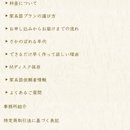
料金について
家系図プランの選び方
お申し込みからお届けまで
の流れ
さかのぼれる年代
できるだけ早く作って
欲しい理由
Mディスク保存
家系図依頼者情報
よくあるご質問
事務所紹介
特定商取引法に基づく表記