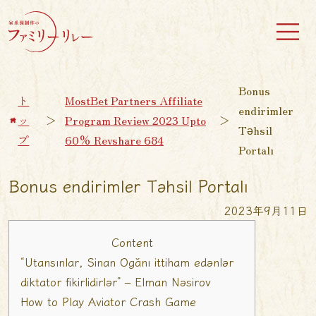
Bonus
ト
MostBet Partners Affiliate
endirimler
ッ
＞
Program Review 2023 Upto
＞
Təhsil
プ
60% Revshare 684
Portalı
Bonus endirimler Təhsil Portalı
2023年9月11日
Content
“Utansınlar, Sinan Oğanı ittiham edənlər
diktator fikirlidirlər” – Elman Nəsirov
How to Play Aviator Crash Game