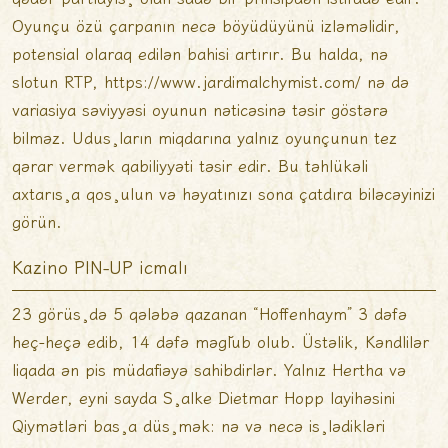
Oyunçu özü çarpanın necə böyüdüyünü izləməlidir,
potensial olaraq edilən bahisi artırır. Bu halda, nə
slotun RTP,
https://www.jardimalchymist.com/
nə də
variasiya səviyyəsi oyunun nəticəsinə təsir göstərə
bilməz. Uduşların miqdarına yalnız oyunçunun tez
qərar vermək qabiliyyəti təsir edir. Bu təhlükəli
axtarışa qoşulun və həyatınızı sona çatdıra biləcəyinizi
görün.
Kazino PIN-UP icmalı
23 görüşdə 5 qələbə qazanan “Hoffenhaym” 3 dəfə
heç-heçə edib, 14 dəfə məğlub olub. Üstəlik, Kəndlilər
liqada ən pis müdafiəyə sahibdirlər. Yalnız Hertha və
Werder, eyni sayda Şalke Dietmar Hopp layihəsini
Qiymətləri başa düşmək: nə və necə işlədikləri