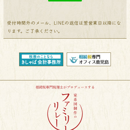
受付時間外のメール、LINEの返信は翌営業日以降にな
ります。ご了承ください。
相続税専門税理士がプロデュースする