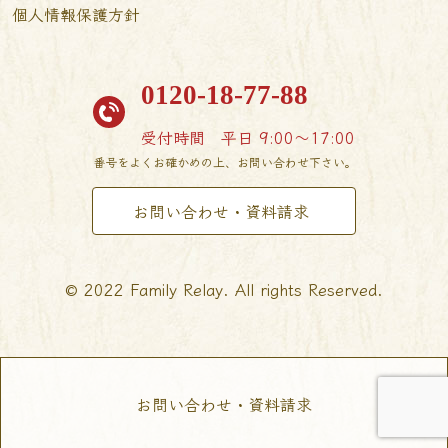
個人情報保護方針
0120-18-77-88
受付時間
平日 9:00〜17:00
番号をよくお確かめの上、お問い合わせ下さい。
お問い合わせ・資料請求
© 2022 Family Relay. All rights Reserved.
お問い合わせ・資料請求