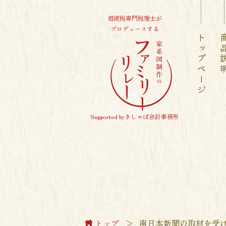
相続税専門税理士が
プロデュースする
トップページ
商品
Supported byきしゃば会計事務所
トップ
＞
南日本新聞の取材を受