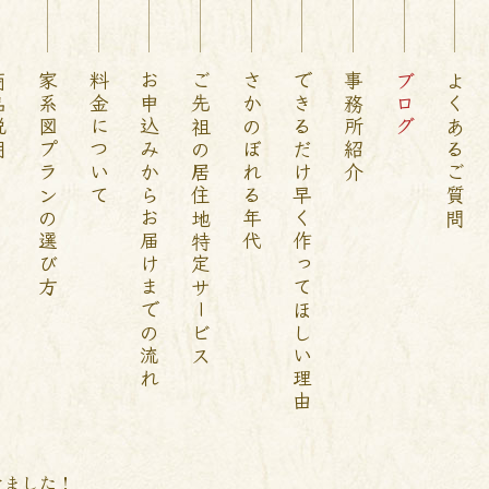
説明
家系図プランの選び方
料金について
お申込みからお届けまでの流れ
ご先祖の居住地特定サービス
さかのぼれる年代
できるだけ早く作ってほしい理由
事務所紹介
ブログ
よくあるご質問
けました！