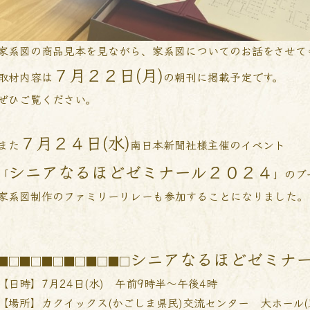
家系図の商品見本を見ながら、家系図についてのお話をさせて
７月２２日(月)
取材内容は
の朝刊に掲載予定です。
ぜひご覧ください。
７月２４日(水)
また
南日本新聞社様主催のイベント
シニアなるほどゼミナール２０２４
「
」のブ
家系図制作のファミリーリレーも参加することになりました。
シニアなるほどゼミナール
■□■□■□■□■□■□
【日時】7月24日(水) 午前9時半～午後4時
【場所】カクイックス(かごしま県民)交流センター 大ホール(