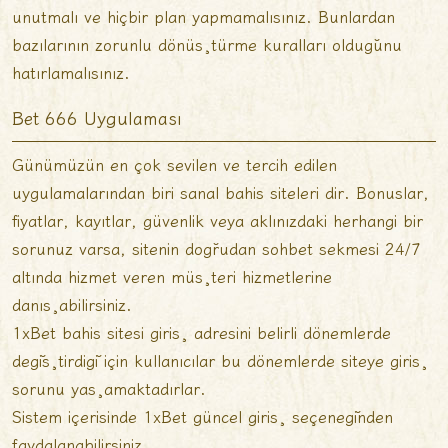
unutmalı ve hiçbir plan yapmamalısınız. Bunlardan
bazılarının zorunlu dönüştürme kuralları olduğunu
hatırlamalısınız.
Bet 666 Uygulaması
Günümüzün en çok sevilen ve tercih edilen
uygulamalarından biri sanal bahis siteleri dir. Bonuslar,
fiyatlar, kayıtlar, güvenlik veya aklınızdaki herhangi bir
sorunuz varsa, sitenin doğrudan sohbet sekmesi 24/7
altında hizmet veren müşteri hizmetlerine
danışabilirsiniz.
1xBet bahis sitesi giriş adresini belirli dönemlerde
değiştirdiği için kullanıcılar bu dönemlerde siteye giriş
sorunu yaşamaktadırlar.
Sistem içerisinde 1xBet güncel giriş seçeneğinden
faydalanabilirsiniz.