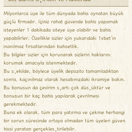
Milyonlarca üye ile tüm dünyada bahis oynatan büyük
güçlü firmadır. İçiniz rahat güvende bahis yapamak
isteyenler 1 dakikada siteye üye olabilir ve bahis
yapabilirler. Özellikle sizler için yukarıdaki 1xbet’in
inanılmaz fırsatlarından bahsettik.
Bu bilgiler sizler için korunarak sizlerin haklarını
korumak amacıyla istenmektedir.
Bu şekilde, böylece üyelik depozito tamamladıktan
sonra, kaçınılmaz olarak hesabınızdaki ikramiye bakın.
Bu bonusun da çevirim şartı çok düşüktür ve
bonusun bir kaç bahis yapılarak çevrilmesi
gerekmektedir.
Buna ek olarak, tüm para yatırma ve çekme herhangi
bir sorun sürecinde ortaya olmadan tüm üyeleri güven
hissi yaratan gerçekleştirilebilir.