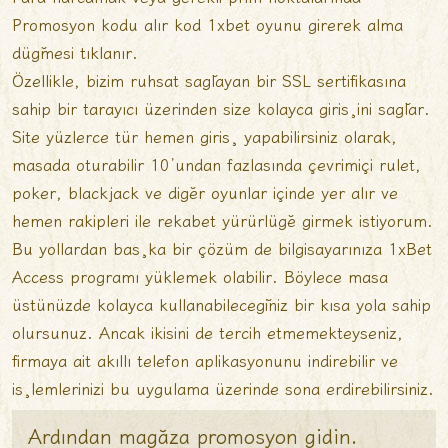
Promosyon kodu alır kod 1xbet oyunu girerek alma
düğmesi tıklanır.
Özellikle, bizim ruhsat sağlayan bir SSL sertifikasına
sahip bir tarayıcı üzerinden size kolayca girişini sağlar.
Site yüzlerce tür hemen giriş yapabilirsiniz olarak,
masada oturabilir 10’undan fazlasında çevrimiçi rulet,
poker, blackjack ve diğer oyunlar içinde yer alır ve
hemen rakipleri ile rekabet yürürlüğe girmek istiyorum.
Bu yollardan başka bir çözüm de bilgisayarınıza 1xBet
Access programı yüklemek olabilir. Böylece masa
üstünüzde kolayca kullanabileceğiniz bir kısa yola sahip
olursunuz. Ancak ikisini de tercih etmemekteyseniz,
firmaya ait akıllı telefon aplikasyonunu indirebilir ve
işlemlerinizi bu uygulama üzerinde sona erdirebilirsiniz.
Ardından mağaza promosyon gidin.