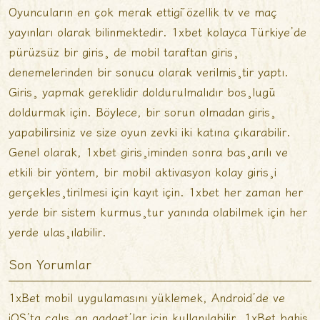
Oyuncuların en çok merak ettiği özellik tv ve maç
yayınları olarak bilinmektedir. 1xbet kolayca Türkiye’de
pürüzsüz bir giriş de mobil taraftan giriş
denemelerinden bir sonucu olarak verilmiştir yaptı.
Giriş yapmak gereklidir doldurulmalıdır boşluğu
doldurmak için. Böylece, bir sorun olmadan giriş
yapabilirsiniz ve size oyun zevki iki katına çıkarabilir.
Genel olarak, 1xbet girişiminden sonra başarılı ve
etkili bir yöntem, bir mobil aktivasyon kolay girişi
gerçekleştirilmesi için kayıt için. 1xbet her zaman her
yerde bir sistem kurmuştur yanında olabilmek için her
yerde ulaşılabilir.
Son Yorumlar
1xBet mobil uygulamasını yüklemek, Android’de ve
iOS’ta çalışan gadget’lar için kullanılabilir. 1xBet bahis