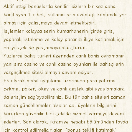
Aktif ettiği bonuslarda kendini bizlere bir kez daha
kanıtlayan 1 x bet, kullanıcıların avantajlı konumda yer
alması için çalışmaya devam etmektedir.
İşlemler kolayca senin kumarhanenin içinde giriş
yaparak listeleme ve kolay paranızı ikiye katlamak için
en iyi şekilde yaşamaya oluşturun.
Yüzlerce bahis türleri üzerinden canlı bahis oynamanın
yanı sıra casino ve canlı casino oyunları ile bahisçilerin
vazgeçilmez sitesi olmaya devam ediyor.
Ek olarak mobil uygulama üzerinden para yatırma-
çekme, poker, okey ve canlı destek gibi uygulamalara
da erişim sağlayabilirsiniz. Bu tür bahis siteleri zaman
zaman güncellemeler alsalar da, üyelerin bilgilerini
korurken güvenilir bir şekilde hizmet vermeye devam
ederler. Son olarak, ikramiye hesabı bölümünden fayda
için kontrol edilmelidir alanı “bonus teklifi katılmak”.