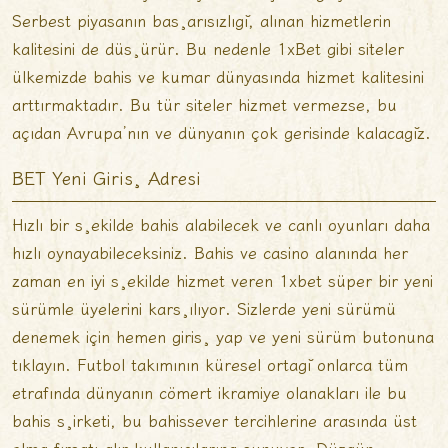
Serbest piyasanın başarısızlığı, alınan hizmetlerin
kalitesini de düşürür. Bu nedenle 1xBet gibi siteler
ülkemizde bahis ve kumar dünyasında hizmet kalitesini
arttırmaktadır. Bu tür siteler hizmet vermezse, bu
açıdan Avrupa’nın ve dünyanın çok gerisinde kalacağız.
BET Yeni Giriş Adresi
Hızlı bir şekilde bahis alabilecek ve canlı oyunları daha
hızlı oynayabileceksiniz. Bahis ve casino alanında her
zaman en iyi şekilde hizmet veren 1xbet süper bir yeni
sürümle üyelerini karşılıyor. Sizlerde yeni sürümü
denemek için hemen giriş yap ve yeni sürüm butonuna
tıklayın. Futbol takımının küresel ortağı onlarca tüm
etrafında dünyanın cömert ikramiye olanakları ile bu
bahis şirketi, bu bahissever tercihlerine arasında üst