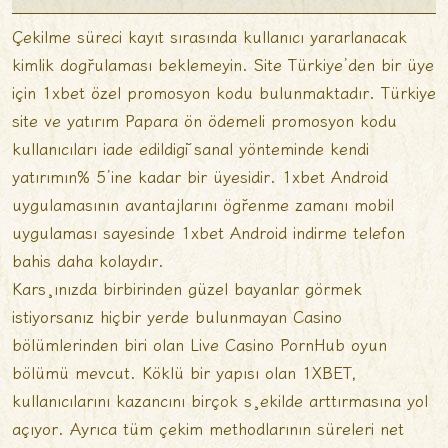
Çekilme süreci kayıt sırasında kullanıcı yararlanacak
kimlik doğrulaması beklemeyin. Site Türkiye’den bir üye
için 1xbet özel promosyon kodu bulunmaktadır. Türkiye
site ve yatırım Papara ön ödemeli promosyon kodu
kullanıcıları iade edildiği sanal yönteminde kendi
yatırımın% 5’ine kadar bir üyesidir. 1xbet Android
uygulamasının avantajlarını öğrenme zamanı mobil
uygulaması sayesinde 1xbet Android indirme telefon
bahis daha kolaydır.
Karşınızda birbirinden güzel bayanlar görmek
istiyorsanız hiçbir yerde bulunmayan Casino
bölümlerinden biri olan Live Casino PornHub oyun
bölümü mevcut. Köklü bir yapısı olan 1XBET,
kullanıcılarını kazancını birçok şekilde arttırmasına yol
açıyor. Ayrıca tüm çekim methodlarının süreleri net