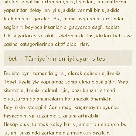
siteleri sanal bir ortamda çalıştığından, bu platformu
yapısından dolayı en iyi şekilde verimli bir şekilde
kullanmaları gerekir. Bu, mobil uygulama tarafından
sağlanır; böylece insanlar bilgisayarda değil, tablet
bilgisayarlarda ve akıllı telefonlarda taşıdıkları bahis ve
casino kategorilerinde aktif olabilirler.
bet – Türkiye’nin en iyi oyun sitesi
Bu site aynı zamanda giriş olarak çalınan şifrenizi
1xbet üyeliğiyle yapılamaz sahip olma olasılığıdır. Web
sitemiz şifrenizi çalmak için, bazı benzer siteleri
oluşturan dolandırıcıların korunacak önemlidir.
Böylelikle istediği 4 Canlı maçı kaçırmayan oyuncu
heyecanını ve kazanma şansını artırabilir.
Hesap oluşturmak kolay bir işlemdir bu sebeple bu
işlem sırasında zorlanmanız mümkün değildir.