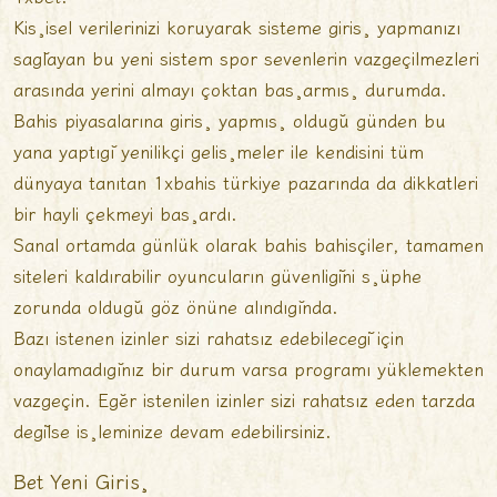
Kişisel verilerinizi koruyarak sisteme giriş yapmanızı
sağlayan bu yeni sistem spor sevenlerin vazgeçilmezleri
arasında yerini almayı çoktan başarmış durumda.
Bahis piyasalarına giriş yapmış olduğu günden bu
yana yaptığı yenilikçi gelişmeler ile kendisini tüm
dünyaya tanıtan 1xbahis türkiye pazarında da dikkatleri
bir hayli çekmeyi başardı.
Sanal ortamda günlük olarak bahis bahisçiler, tamamen
siteleri kaldırabilir oyuncuların güvenliğini şüphe
zorunda olduğu göz önüne alındığında.
Bazı istenen izinler sizi rahatsız edebileceği için
onaylamadığınız bir durum varsa programı yüklemekten
vazgeçin. Eğer istenilen izinler sizi rahatsız eden tarzda
değilse işleminize devam edebilirsiniz.
Bet Yeni Giriş