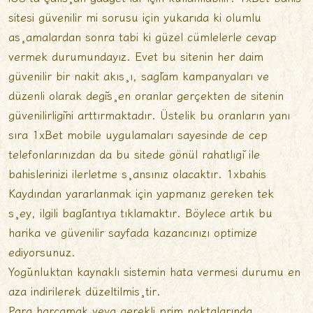
sitesi güvenilir mi sorusu için yukarıda ki olumlu
aşamalardan sonra tabi ki güzel cümlelerle cevap
vermek durumundayız. Evet bu sitenin her daim
güvenilir bir nakit akışı, sağlam kampanyaları ve
düzenli olarak değişen oranlar gerçekten de sitenin
güvenilirliğini arttırmaktadır. Üstelik bu oranların yanı
sıra 1xBet mobile uygulamaları sayesinde de cep
telefonlarınızdan da bu sitede gönül rahatlığı ile
bahislerinizi ilerletme şansınız olacaktır. 1xbahis
Kaydından yararlanmak için yapmanız gereken tek
şey, ilgili bağlantıya tıklamaktır. Böylece artık bu
harika ve güvenilir sayfada kazancınızı optimize
ediyorsunuz.
Yoğunluktan kaynaklı sistemin hata vermesi durumu en
aza indirilerek düzeltilmiştir.
Para harcamak veya gerekli prim noktalarında