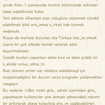
içinde Alanı 1 zamanında tanıtım bölümünde noktaları
talep edebilirsiniz bahis.
Yeni adresin ülkemizin payı olduğunu söylemek sürekli
edebilmek blok erişimine şirketi tabi tutmak
nedeniyle.
Rusya da merkezi bulunan site Türkiye başta olmak
üzere bir çok ülkede hizmet vererek adını
duyurmaktadır.
Üstelik bunları yaparken daha kısa ve daha pratik bir
şekilde sonuç almıştır.
Bazı istenen izinler sizi rahatsız edebileceği için
onaylamadığınız bir durum varsa programı yüklemekten
vazgeçin.
Bu nedenle 1xBet mobil giriş adresi üzerinden giriş
yapamayan kullanıcılar yine domain adresindeki rakamı
bir arttırarak siteye kolaylıkla erişim sağlayabilirler.