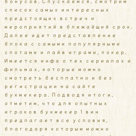
бонусов. Спускаемся, смотрим
список самых интересных
предстоящих встреч и
мероприятий в ближайший срок.
Далее идет представление
блока с самыми популярными
слотами и лайв играми, покер.
Имеется инфа о тех сериалах и
фильмах, которые можно
смотреть бесплатно и без
регистрации на сайте
букмекера. Подводя итоги,
отметим, что для опытных
игроков букмекер 1 вин
предлагает все условия,
благодаря которым можно