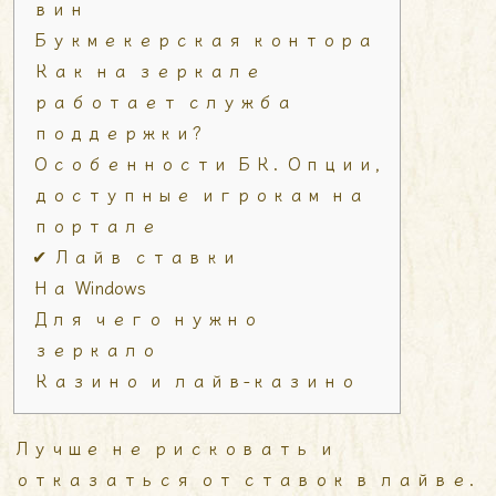
вин
Букмекерская контора
Как на зеркале
работает служба
поддержки?
Особенности БК. Опции,
доступные игрокам на
портале
✔ Лайв ставки
На Windows
Для чего нужно
зеркало
Казино и лайв-казино
Лучше не рисковать и
отказаться от ставок в лайве.