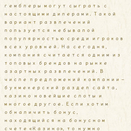
гемблеры могут сыграть с
настоящими дилерами. Такой
вариант развлечений
пользуется небывалой
популярностью среди игроков
всех уровней. На сегодня,
компания считается одним из
топовых брендов на рынке
азартных развлечений. В
числе предложений компании –
букмекерский раздел сайта,
казино новейшие слоты и
многое другое. Если хотим
обналичить бонус,
находящийся на бонусном
счете «Казино», то нужно