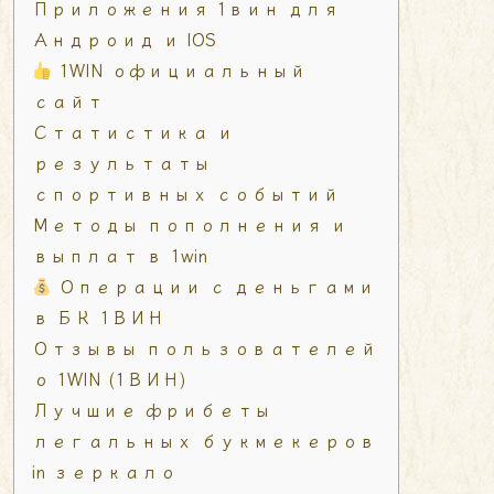
Приложения 1вин для
Андроид и IOS
1WIN официальный
сайт
Статистика и
результаты
спортивных событий
Методы пополнения и
выплат в 1win
Операции с деньгами
в БК 1ВИН
Отзывы пользователей
о 1WIN (1ВИН)
Лучшие фрибеты
легальных букмекеров
in зеркало