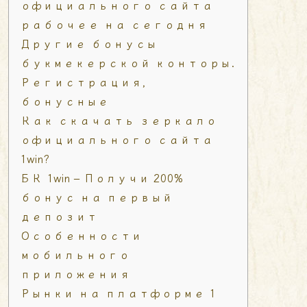
официального сайта
рабочее на сегодня
Другие бонусы
букмекерской конторы.
Регистрация,
бонусные
Как скачать зеркало
официального сайта
1win?
БК 1win – Получи 200%
бонус на первый
депозит
Особенности
мобильного
приложения
Рынки на платформе 1