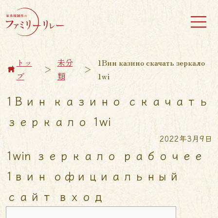
トッ
未分
1Вин казино скачать зеркало
＞
＞
プ
類
1wi
1Вин казино скачать
зеркало 1wi
2022年3月9日
1win зеркало рабочее
1вин официальный
сайт вход