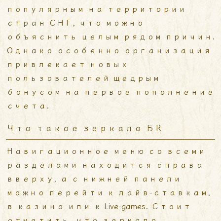
популярным на территории
стран СНГ, что можно
объяснить целым рядом причин.
Однако особенно организация
привлекает новых
пользователей щедрым
бонусом на первое пополнение
счета.
Что такое зеркало БК
Навигационное меню со всеми
разделами находится справа
вверху, а с нижней панели
можно перейти к лайв-ставкам,
в казино или к Live-games. Стоит
отметить, что зеркало