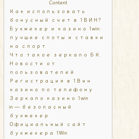
Content
Как использовать
бонусный счет в 1ВИН?
Букмекер и казино 1win:
лучшие слоты и ставки
на спорт
Что такое зеркало БК
Новости от
пользователей
Регистрация в 1Вин
казино по телефону
Зеркало казино 1win
in — безопасный
букмекер
Официальный сайт
букмекера 1Win