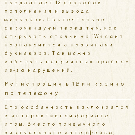
предлагает 12 способов
пополнения и вывода
финансов. Настоятельно
рекомендуем перед тем, как
открывать ставки на 1Win сайт
познакомится с правилами
букмекера. Так можно
избежать неприятных проблем
из-за нарушений.
Регистрация в 1Вин казино
по телефону
Его особенность заключается
в интерактивном формате
игры. Вместо привычного
виртуального интерфейса,