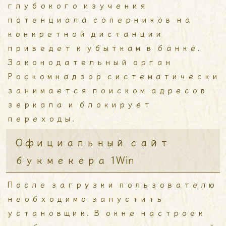
глубокого изучения
потенциала соперников на
конкретной дистанции
приведет к убыткам в банке.
Законодательный орган
Роскомнадзор систематически
занимается поиском адресов
зеркала и блокирует
переходы.
Официальный сайт
букмекера 1Win
После загрузки пользователю
необходимо запустить
установщик. В окне настроек