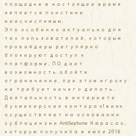
площадке в настоящее время
является поистине
неисчислимым.
Это особенно актуально для
тех пользователей, которым
провайдеры регулярно
блокируют доступ к
платформе. ПО дает
возможность обойти
ограничение, при этом игроку
не требует ничего делать.
Деятельность в интернете
букмекерская контора «1вин»
осуществляет на основании
сублицензии Antillephone Кюрасао,
которую получила в июле 2018