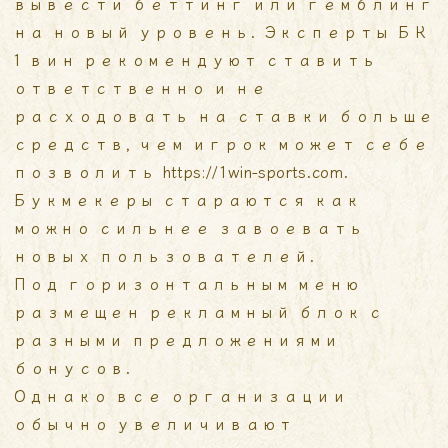
вывести беттинг или гемблинг
на новый уровень. Эксперты БК
1 вин рекомендуют ставить
ответственно и не
расходовать на ставки больше
средств, чем игрок может себе
позволить
https://1win-sports.com
.
Букмекеры стараются как
можно сильнее завоевать
новых пользователей.
Под горизонтальным меню
размещен рекламный блок с
разными предложениями
бонусов.
Однако все организации
обычно увеличивают