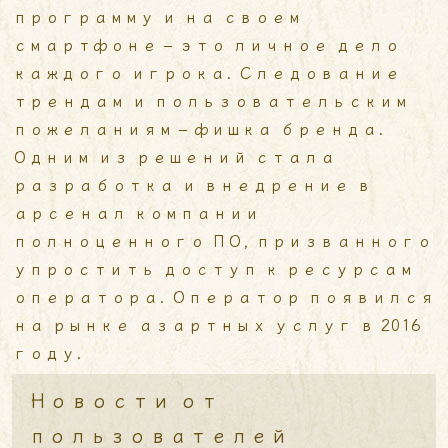
программу и на своем
смартфоне – это личное дело
каждого игрока. Следование
трендам и пользовательским
пожеланиям – фишка бренда.
Одним из решений стала
разработка и внедрение в
арсенал компании
полноценного ПО, призванного
упростить доступ к ресурсам
оператора. Оператор появился
на рынке азартных услуг в 2016
году.
Новости от
пользователей