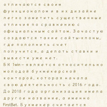
отличаются своим
функционалом и в их дизайне
легко заметить существенные
отличия по сравнению с
официальным сайтом. Зачастую
создаются такие сайты-клоны,
где пополнить счет
получится, а делать ставки и
вывести уже нет.
БК 1win – является относительно
молодой букмекерской
конторой, которая начала
свою деятельность с 2016 года.
До 2018 года организация имела
другое название, а именно
FirstBet. Букмекер считается