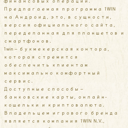
финансовых операций.
Предлагаемая программа 1WIN
на Андроид, это, в сущности,
версия официального сайта,
переделанная для планшетов и
смартфонов.
1win – букмекерская контора,
которая стремится
обеспечить клиентам
максимально комфортный
сервис.
Доступные способы –
банковские карты, онлайн-
кошельки и криптовалюта.
Владельцем игрового бренда
является компания 1WIN N.V.,