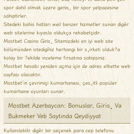
spor dahil olmak üzere geniş bir spor yelpazesine
sahiptirler.
Sitedeki bahis hatları weil benzer hizmetler sunan diğer
web sitelerine kıyasla oldukça rekabetçidir.
Mostbet Casino Giriş Sitemizdeki en iyi web site
bölümünden istediğiniz herhangi bir şirketi olduk?a
kolay bir ?ekilde inceleme fırsatına sahipsiniz.
Mostbet hesabı yeniden açma için de adres elbette web
sayfası olacaktır.
Mostbet’in çevrimiçi kumarhanesi, çeşitli popüler
kumarhane oyunları sunar.
Mostbet Azerbaycan: Bonuslar, Giriş Və
Bukmeker Veb Saytında Qeydiyyat
Kullanılabilir diğer bir seçenek para cep telefonu