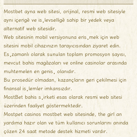
Mostbet ayna web sitesi, orijinal, resmi web sitesiyle
aynı içeriğe ve işlevselliğe sahip bir yedek veya
alternatif web sitesidir.
Web sitesinin mobil versiyonuna erişmek için web
sitesini mobil cihazınızın tarayıcısından ziyaret edin.
Eşzamanlı olarak sunulan toplam promosyon sayısı,
mevcut bahis mağazaları ve online casinolar arasında
muhtemelen en geniş olanıdır.
Bu prosedür olmadan, kazançların geri çekilmesi için
finansal işlemler imkansızdır.
MostBet bahis şirketi esas olarak resmi web sitesi
üzerinden faaliyet göstermektedir.
Mostpet casinos
mostbet
web sitesinde, the girl an
yardıma hazır olan ve tüm kullanıcı sorunlarını anında
çözen 24 saat metode destek hizmeti vardır.