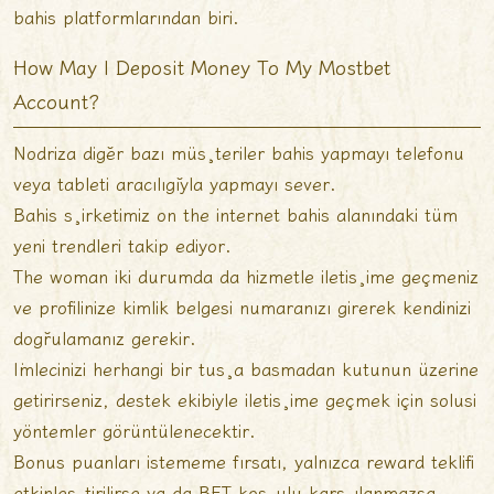
bahis platformlarından biri.
How May I Deposit Money To My Mostbet
Account?
Nodriza diğer bazı müşteriler bahis yapmayı telefonu
veya tableti aracılığıyla yapmayı sever.
Bahis şirketimiz on the internet bahis alanındaki tüm
yeni trendleri takip ediyor.
The woman iki durumda da hizmetle iletişime geçmeniz
ve profilinize kimlik belgesi numaranızı girerek kendinizi
doğrulamanız gerekir.
İmlecinizi herhangi bir tuşa basmadan kutunun üzerine
getirirseniz, destek ekibiyle iletişime geçmek için solusi
yöntemler görüntülenecektir.
Bonus puanları istememe fırsatı, yalnızca reward teklifi
etkinleştirilirse ya da BET koşulu karşılanmazsa,