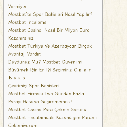
Vermiyor
Mostbet’te Spor Bahisleri Nasıl Yapılır?
Mostbet İnceleme
Mostbet Casino: Nasıl Bir Milyon Euro
Kazanırsınız
Mostbet Türkiye Ve Azerbaycan Birçok
Avantajı Vardır:
Duydunuz Mu? Mostbet Güvenlimi
Büyümek İçin En İyi Seçiminiz Свет
Букв
Çevrimiçi Spor Bahisleri
Mostbet Firması Two Günden Fazla
Parayı Hesaba Geçirememesi!
Mostbet Casino Para Çekme Sorunu
Mostbet Hesabımdaki Kazandığım Paramı
Çekemiyorum