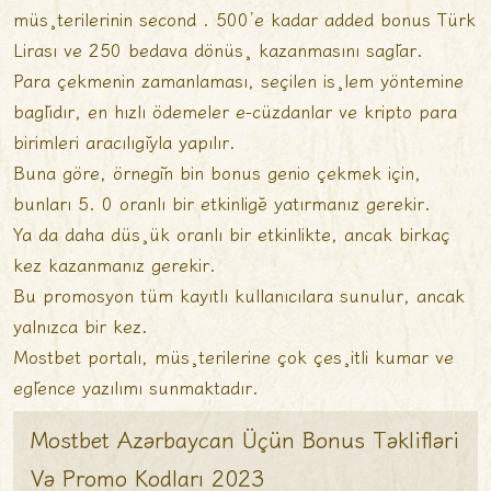
müşterilerinin second . 500’e kadar added bonus Türk
Lirası ve 250 bedava dönüş kazanmasını sağlar.
Para çekmenin zamanlaması, seçilen işlem yöntemine
bağlıdır, en hızlı ödemeler e-cüzdanlar ve kripto para
birimleri aracılığıyla yapılır.
Buna göre, örneğin bin bonus genio çekmek için,
bunları 5. 0 oranlı bir etkinliğe yatırmanız gerekir.
Ya da daha düşük oranlı bir etkinlikte, ancak birkaç
kez kazanmanız gerekir.
Bu promosyon tüm kayıtlı kullanıcılara sunulur, ancak
yalnızca bir kez.
Mostbet portalı, müşterilerine çok çeşitli kumar ve
eğlence yazılımı sunmaktadır.
Mostbet Azərbaycan Üçün Bonus Təklifləri
Və Promo Kodları 2023