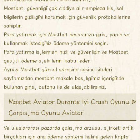
Mostbet, güvenliği çok ciddiye alır empieza kişisel
bilgilerin gizliliğini korumak için güvenlik protokollerine
sahiptir.
Para yatırmak için Mostbet hesabınıza giriş yapın ve
kullanmak istediğiniz ödeme yöntemini seçin.
Para yatırma işlemleri hızlı ve güvenlidir ve Mostbet
çeşitli ödeme şekillerini kabul eder.
Ayrıca Mostbet güncel adresine casino siteleri
sayfamızdan mostbet makale başlığımız içeriğinde
bulunan giriş butonu ile de ulaşabilirsiniz.
Mostbet Aviator Durante Iyi Crash Oyunu ᐉ
Çarpışma Oyunu Aviator
Ve uluslararası pazarda çalışma arzusu, şirketi artık
birçokları için ana ödeme yöntemi haline gelen kripto