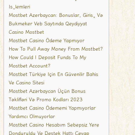
Işlemleri
Mostbet Azerbaycan: Bonuslar, Giriş Və
Bukmeker Veb Saytında Qeydiyyat
Casino Mostbet
Mostbet Casino Ödeme Yapmıyor
How To Pull Away Money From Mostbet?
How Could I Deposit Funds To My
Mostbet Account?
Mostbet Türkiye Için En Güvenilir Bahis
Ve Casino Sitesi
Mostbet Azərbaycan Üçün Bonus
Təklifləri Və Promo Kodları 2023
Mostbet Casino Ödememi Yapmıyorlar
Yardımcı Olmuyorlar
Mostbet Casino Hesabım Sebepsiz Yere
Donduruldu Ve Destek Hattı Cevap