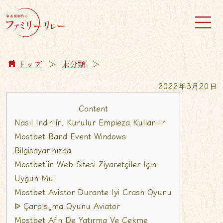
トップ
＞
未分類
＞
2022年3月20日
Content
Nasıl İndirilir, Kurulur Empieza Kullanılır
Mostbet Band Event Windows
Bilgisayarınızda
Mostbet’in Web Sitesi Ziyaretçiler Için
Uygun Mu
Mostbet Aviator Durante Iyi Crash Oyunu
ᐉ Çarpışma Oyunu Aviator
Mostbet Afin De Yatırma Ve Çekme