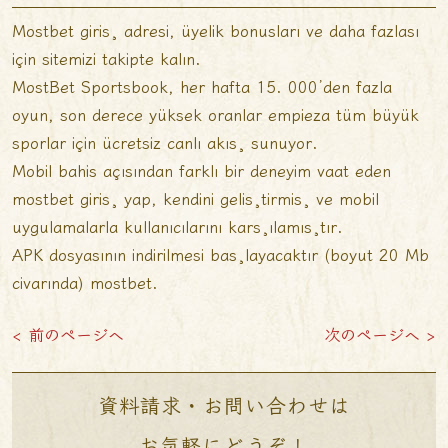
Mostbet giriş adresi, üyelik bonusları ve daha fazlası
için sitemizi takipte kalın.
MostBet Sportsbook, her hafta 15. 000’den fazla
oyun, son derece yüksek oranlar empieza tüm büyük
sporlar için ücretsiz canlı akış sunuyor.
Mobil bahis açısından farklı bir deneyim vaat eden
mostbet giriş yap, kendini geliştirmiş ve mobil
uygulamalarla kullanıcılarını karşılamıştır.
APK dosyasının indirilmesi başlayacaktır (boyut 20 Mb
civarında) mostbet.
< 前のページへ
次のページへ >
資料請求・お問い合わせは
お気軽にどうぞ！