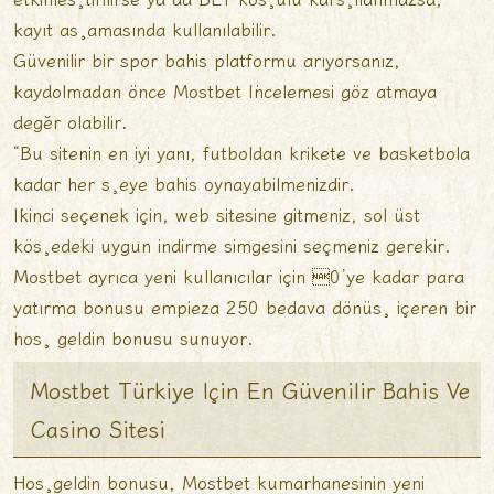
kayıt aşamasında kullanılabilir.
Güvenilir bir spor bahis platformu arıyorsanız,
kaydolmadan önce Mostbet İncelemesi göz atmaya
değer olabilir.
“Bu sitenin en iyi yanı, futboldan krikete ve basketbola
kadar her şeye bahis oynayabilmenizdir.
İkinci seçenek için, web sitesine gitmeniz, sol üst
köşedeki uygun indirme simgesini seçmeniz gerekir.
Mostbet ayrıca yeni kullanıcılar için 0’ye kadar para
yatırma bonusu empieza 250 bedava dönüş içeren bir
hoş geldin bonusu sunuyor.
Mostbet Türkiye Için En Güvenilir Bahis Ve
Casino Sitesi
Hoşgeldin bonusu, Mostbet kumarhanesinin yeni